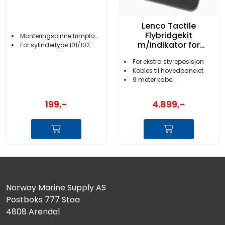
Lenco Tactile
Flybridgekit
Monteringspinne trimplansylinder
m/indikator for
For sylindertype 101/102
13049-20 9m kabel
For ekstra styreposisjon
Kobles til hovedpanelet
9 meter kabel
199,-
4.899,-
Norway Marine Supply AS
Postboks 777 Stoa
4808 Arendal