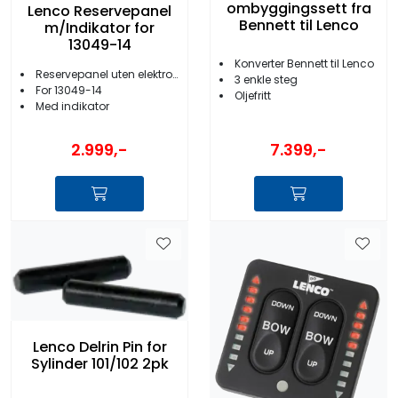
ombyggingssett fra
Lenco Reservepanel
Bennett til Lenco
m/Indikator for
13049-14
Konverter Bennett til Lenco
Reservepanel uten elektronikk
3 enkle steg
For 13049-14
Oljefritt
Med indikator
2.999,-
7.399,-
Lenco Delrin Pin for
Sylinder 101/102 2pk