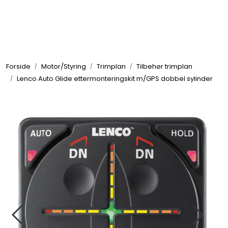
Skip to main content
Elektronikk
Forside
Motor/Styring
Trimplan
Tilbehør trimplan
Elektrisk
Lenco Auto Glide ettermonteringskit m/GPS dobbel sylinder
Bygg/Innredning
Komfort
VVS
Motor/Styring