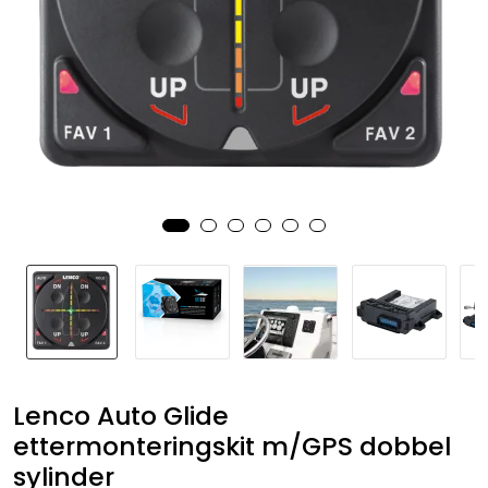
Fortøyning
Fritid/Sikkerhet
Båtpleie/Opplag
Seil
Nyheter
Lenco Auto Glide
ettermonteringskit m/GPS dobbel
sylinder