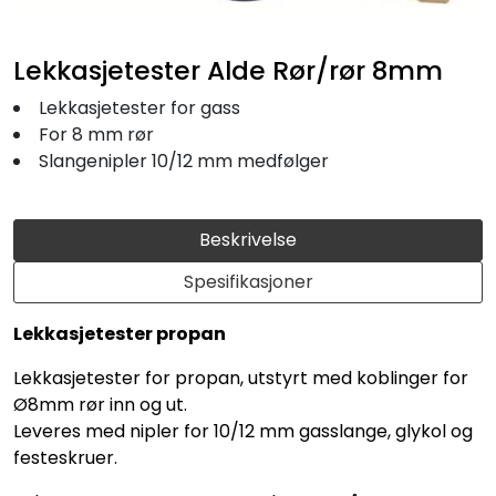
Fortøyning
Lekkasjetester Alde Rør/rør 8mm
Fritid/Sikkerhet
Lekkasjetester for gass
For 8 mm rør
Båtpleie/Opplag
Slangenipler 10/12 mm medfølger
Seil
Beskrivelse
Nyheter
Spesifikasjoner
Lekkasjetester propan
Lekkasjetester for propan, utstyrt med koblinger for
Ø8mm rør inn og ut.
Leveres med nipler for 10/12 mm gasslange, glykol og
festeskruer.