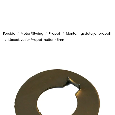
Skip to main content
Elektronikk
Forside
Motor/Styring
Propell
Monteringsdetaljer propell
Elektrisk
Låseskive for Propellmutter 45mm
Bygg/Innredning
Komfort
VVS
Motor/Styring