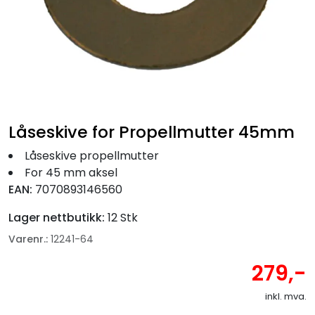
Fortøyning
Fritid/Sikkerhet
Båtpleie/Opplag
Låseskive for Propellmutter 45mm
Seil
Låseskive propellmutter
For 45 mm aksel
Nyheter
EAN:
7070893146560
Lager nettbutikk:
12 Stk
Varenr.:
12241-64
279,-
inkl. mva.