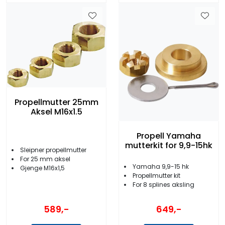
Propellmutter 25mm
Aksel M16x1.5
Propell Yamaha
mutterkit for 9,9-15hk
Sleipner propellmutter
For 25 mm aksel
Yamaha 9,9-15 hk
Gjenge M16x1,5
Propellmutter kit
For 8 splines aksling
589,-
649,-