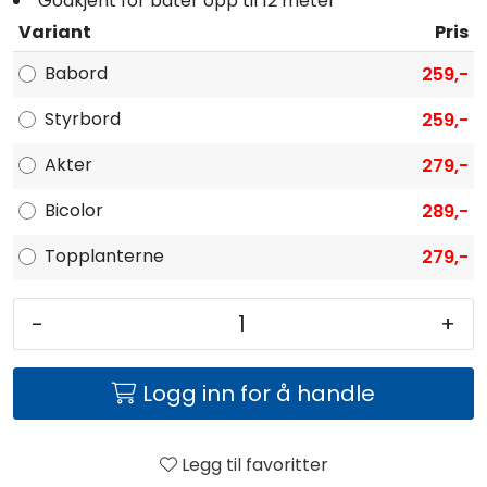
Godkjent for båter opp til 12 meter
Variant
Pris
Babord
259,-
Styrbord
259,-
Akter
279,-
Bicolor
289,-
Topplanterne
279,-
-
+
Logg inn for å handle
Legg til favoritter