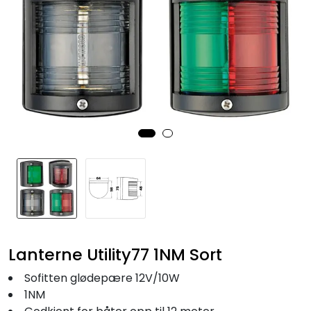
Fortøyning
Fritid/Sikkerhet
Båtpleie/Opplag
Seil
Nyheter
Lanterne Utility77 1NM Sort
Sofitten glødepære 12V/10W
1NM