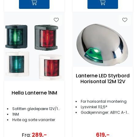
Lanterne LED Styrbord
Horisontal 12M 12V
Hella Lanterne 1NM
For horisontal montering
Lysvinkel 112,5°
Sofitten glødepære 12V/10W
Godkjenninger: ABYC A-16 / USCG COLREG 1972
1NM
Hvite og sorte varianter
289,-
619,-
Fra: