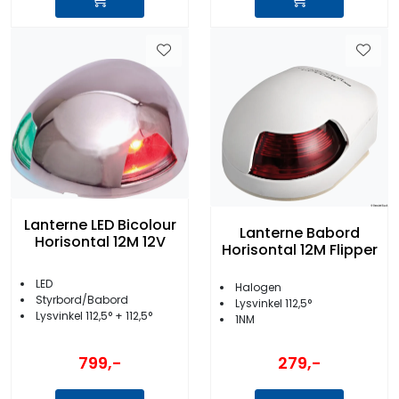
Lanterne LED Bicolour
Lanterne Babord
Horisontal 12M 12V
Horisontal 12M Flipper
LED
Halogen
Styrbord/Babord
Lysvinkel 112,5°
Lysvinkel 112,5° + 112,5°
1NM
799,-
279,-