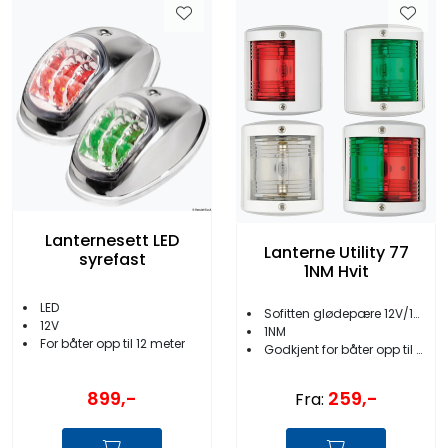
Lanternesett LED
Lanterne Utility 77
syrefast
1NM Hvit
LED
Sofitten glødepære 12V/10W
12V
1NM
For båter opp til 12 meter
Godkjent for båter opp til 12 meter
899,-
259,-
Fra: