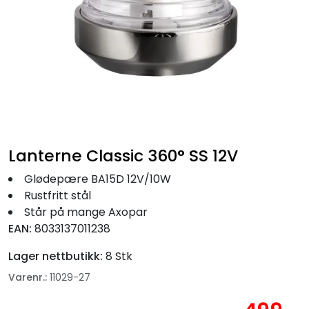
Fortøyning
Fritid/Sikkerhet
Båtpleie/Opplag
Seil
Lanterne Classic 360° SS 12V
Nyheter
Glødepære BA15D 12V/10W
Rustfritt stål
Står på mange Axopar
EAN:
8033137011238
Lager nettbutikk:
8 Stk
Varenr.:
11029-27