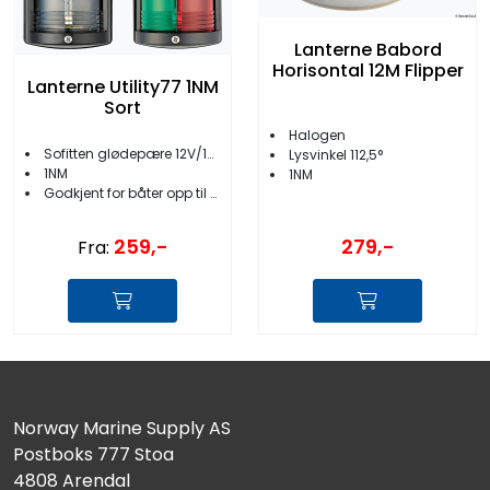
Lanterne Babord
Horisontal 12M Flipper
Lanterne Utility77 1NM
Sort
Halogen
Sofitten glødepære 12V/10W
Lysvinkel 112,5°
1NM
1NM
Godkjent for båter opp til 12 meter
259,-
279,-
Fra:
Norway Marine Supply AS
Postboks 777 Stoa
4808 Arendal