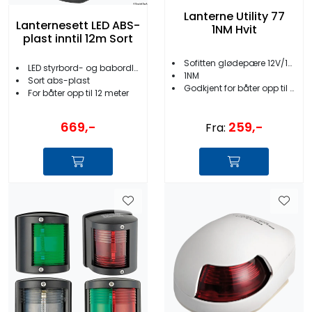
Lanterne Utility 77
Lanternesett LED ABS-
1NM Hvit
plast inntil 12m Sort
Sofitten glødepære 12V/10W
LED styrbord- og babordlanterne
1NM
Sort abs-plast
Godkjent for båter opp til 12 meter
For båter opp til 12 meter
259,-
669,-
Fra: