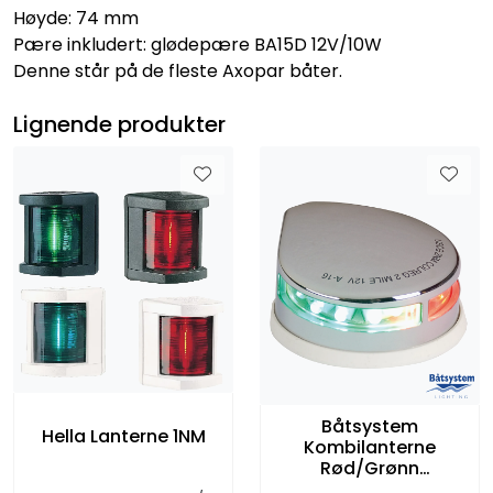
Høyde: 74 mm
Pære inkludert: glødepære BA15D 12V/10W
Denne står på de fleste Axopar båter.
Lignende produkter
Båtsystem
Hella Lanterne 1NM
Kombilanterne
Rød/Grønn
Dekksmontert Krom