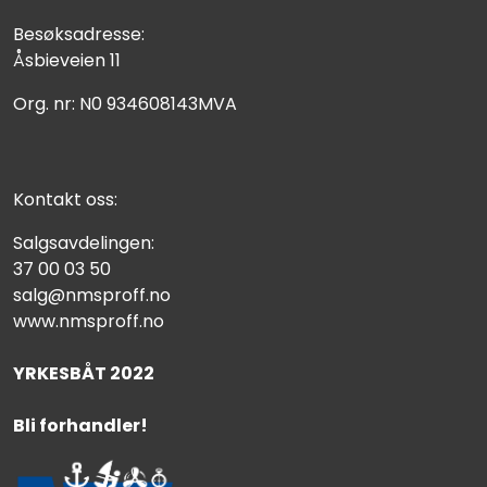
Besøksadresse:
Åsbieveien 11
Org. nr: N0 934608143MVA
Kontakt oss:
Salgsavdelingen:
37 00 03 50
salg@nmsproff.no
www.nmsproff.no
YRKESBÅT 2022
Bli forhandler!