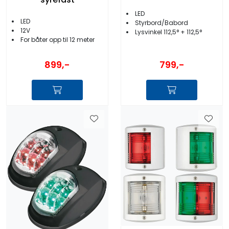
LED
LED
Styrbord/Babord
12V
Lysvinkel 112,5° + 112,5°
For båter opp til 12 meter
899,-
799,-