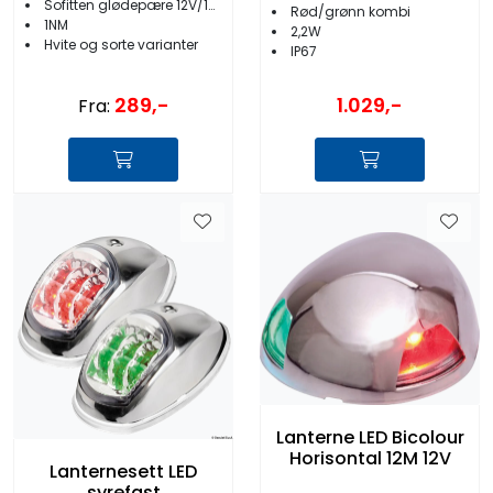
Sofitten glødepære 12V/10W
Rød/grønn kombi
12V
1NM
2,2W
Hvite og sorte varianter
IP67
289,-
1.029,-
Fra:
Lanterne LED Bicolour
Horisontal 12M 12V
Lanternesett LED
syrefast