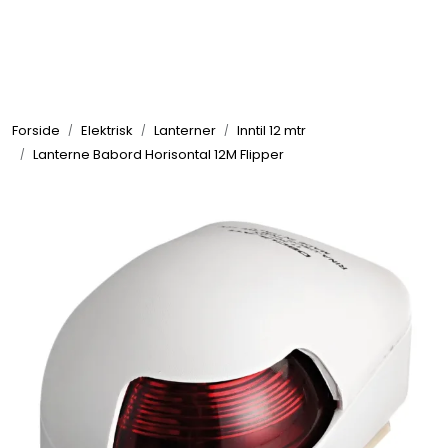
Skip to main content
Elektronikk
Forside
Elektrisk
Lanterner
Inntil 12 mtr
Elektrisk
Lanterne Babord Horisontal 12M Flipper
Bygg/Innredning
Komfort
VVS
Motor/Styring