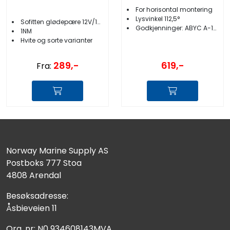
For horisontal montering
Lysvinkel 112,5°
Sofitten glødepære 12V/10W
Godkjenninger: ABYC A-16 / USCG COLREG 1972
1NM
Hvite og sorte varianter
289,-
619,-
Fra:
Norway Marine Supply AS
Postboks 777 Stoa
4808 Arendal
Besøksadresse:
Åsbieveien 11
Org. nr: N0 934608143MVA