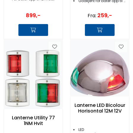
Godkjent for båter opp til 12 meter
899,-
259,-
Fra:
Lanterne LED Bicolour
Horisontal 12M 12V
Lanterne Utility 77
1NM Hvit
LED