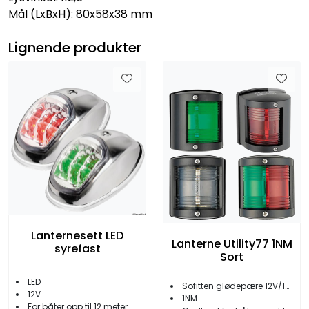
Mål (LxBxH): 80x58x38 mm
Lignende produkter
Lanternesett LED
Lanterne Utility77 1NM
syrefast
Sort
LED
Sofitten glødepære 12V/10W
12V
1NM
For båter opp til 12 meter