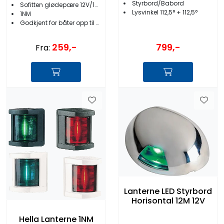
Styrbord/Babord
Sofitten glødepære 12V/10W
Lysvinkel 112,5° + 112,5°
1NM
Godkjent for båter opp til 12 meter
259,-
799,-
Fra:
Lanterne LED Styrbord
Horisontal 12M 12V
Hella Lanterne 1NM