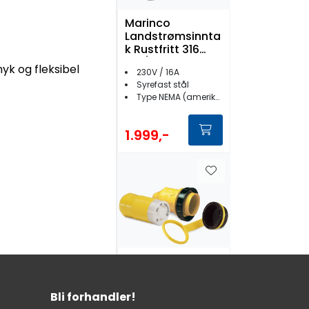
Marinco
Landstrømsinnta
k Rustfritt 316
16A/230V
yk og fleksibel
230V / 16A
Syrefast stål
Type NEMA (amerikansk - flate stifter)
1.999,-
Marinco
Kontaktsett
landstrøm NEMA
Bli forhandler!
16A 230V