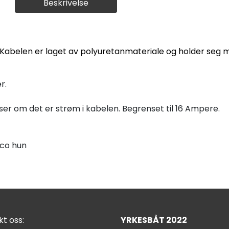
Beskrivelse
Kabelen er laget av polyuretanmateriale og holder seg m
r.
er om det er strøm i kabelen. Begrenset til 16 Ampere.
nco hun
t oss:
YRKESBÅT 2022