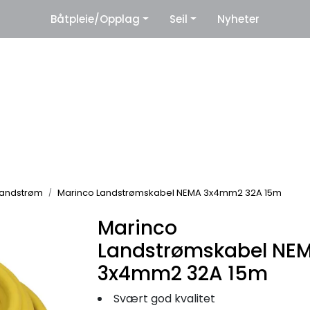
|
Båtpleie/Opplag
Seil
Nyheter
eter
Leverandører
Landstrøm
Marinco Landstrømskabel NEMA 3x4mm2 32A 15m
Marinco
Landstrømskabel NE
3x4mm2 32A 15m
Svært god kvalitet