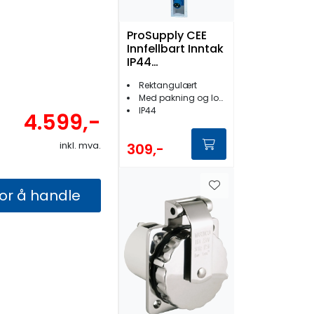
ProSupply CEE
Innfellbart Inntak
IP44
Rektangulert
Rektangulært
Med pakning og lokk
IP44
4.599,-
inkl. mva.
309,-
for å handle