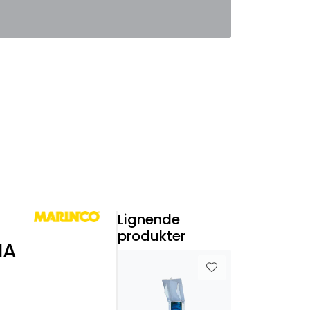
0
Favoritter
Logg inn
Lignende
produkter
MA