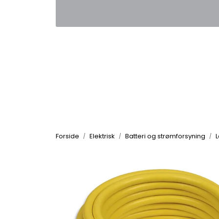
Skip to main content
|
|
Kontakt oss
Nyhetsbrev
Nyh
Forside
Elektrisk
Batteri og strømforsyning