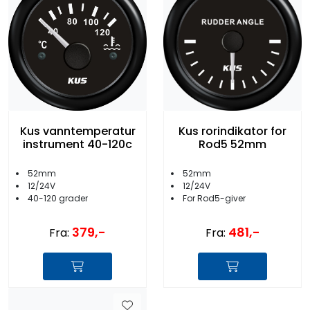
Kus vanntemperatur
Kus rorindikator for
instrument 40-120c
Rod5 52mm
52mm
52mm
12/24V
12/24V
40-120 grader
For Rod5-giver
379,-
481,-
Fra:
Fra: