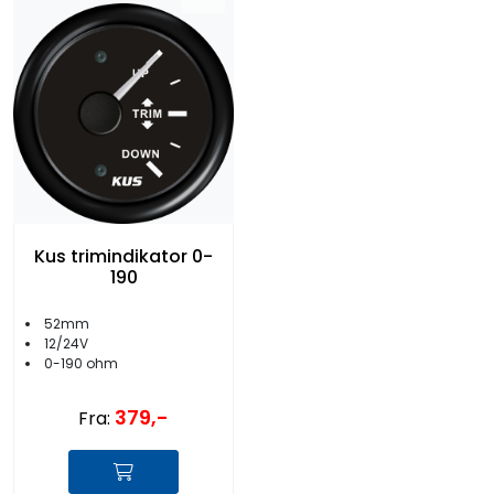
Kus trimindikator 0-
190
52mm
12/24V
0-190 ohm
379,-
Fra: