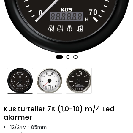
Fortøyning
Fritid/Sikkerhet
Båtpleie/Opplag
Seil
Nyheter
Kus turteller 7K (1,0-10) m/4 Led
alarmer
12/24V - 85mm