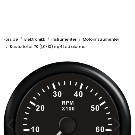
Skip to main content
Elektronikk
Forside
Elektronikk
Instrumenter
Motorinstrumenter
Elektrisk
Kus turteller 7K (1,0-10) m/4 Led alarmer
Bygg/Innredning
Komfort
VVS
Motor/Styring