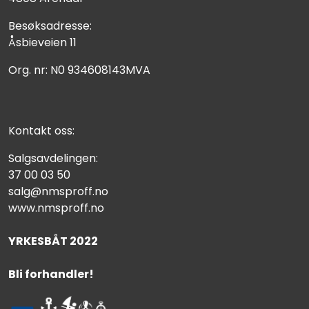
Besøksadresse:
Åsbieveien 11
Org. nr: N0 934608143MVA
Kontakt oss:
Salgsavdelingen:
37 00 03 50
salg@nmsproff.no
www.nmsproff.no
YRKESBÅT 2022
Bli forhandler!