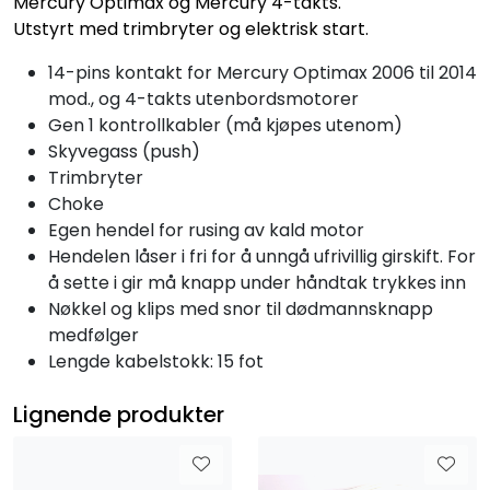
Mercury Optimax og Mercury 4-takts.
Utstyrt med trimbryter og elektrisk start.
14-pins kontakt for Mercury Optimax 2006 til 2014
mod., og 4-takts utenbordsmotorer
Gen 1 kontrollkabler (må kjøpes utenom)
Skyvegass (push)
Trimbryter
Choke
Egen hendel for rusing av kald motor
Hendelen låser i fri for å unngå ufrivillig girskift. For
å sette i gir må knapp under håndtak trykkes inn
Nøkkel og klips med snor til dødmannsknapp
medfølger
Lengde kabelstokk: 15 fot
Lignende produkter