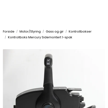
Skip to main content
Elektronikk
Forside
Motor/Styring
Gass og gir
Kontrollbokser
Elektrisk
Kontrollboks Mercury Sidemontert 1-spak
Bygg/Innredning
Komfort
VVS
Motor/Styring