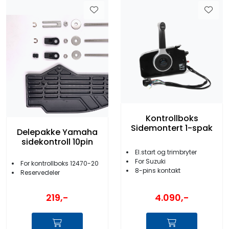
Kontrollboks
Sidemontert 1-spak
Delepakke Yamaha
sidekontroll 10pin
El.start og trimbryter
For Suzuki
For kontrollboks 12470-20
8-pins kontakt
Reservedeler
219,-
4.090,-