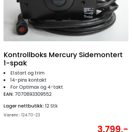
Fortøyning
Fritid/Sikkerhet
Båtpleie/Opplag
Kontrollboks Mercury Sidemontert
Seil
1-spak
Nyheter
El.start og trim
14-pins kontakt
For Optimax og 4-takt
EAN:
7070893309552
Lager nettbutikk:
12 Stk
Varenr.:
12470-23
3.799,-