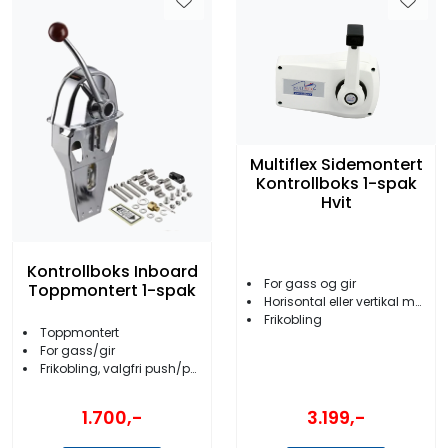
Multiflex Sidemontert
Kontrollboks 1-spak
Hvit
Kontrollboks Inboard
For gass og gir
Toppmontert 1-spak
Horisontal eller vertikal montering
Frikobling
Toppmontert
For gass/gir
Frikobling, valgfri push/pull
1.700,-
3.199,-