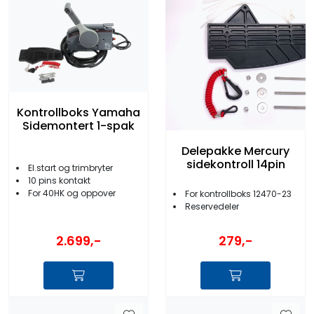
Kontrollboks Yamaha
Sidemontert 1-spak
Delepakke Mercury
sidekontroll 14pin
El.start og trimbryter
10 pins kontakt
For 40HK og oppover
For kontrollboks 12470-23
Reservedeler
2.699,-
279,-