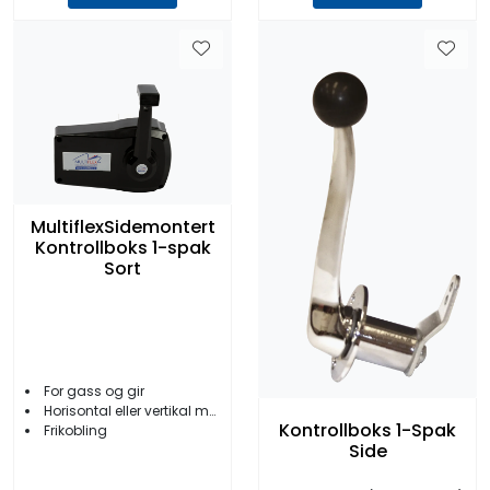
MultiflexSidemontert
Kontrollboks 1-spak
Sort
For gass og gir
Horisontal eller vertikal montering
Kontrollboks 1-Spak
Frikobling
Side