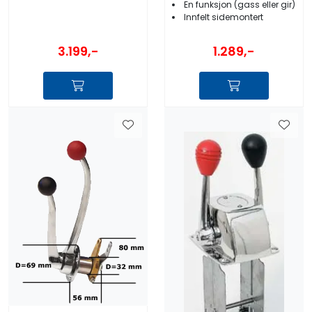
En funksjon (gass eller gir)
Innfelt sidemontert
3.199,-
1.289,-