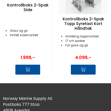
Kontrollboks 2-Spak
Side
Kontrollboks 2-Spak
Topp Syrefast Kort
Håndtak
Gass og gir
Innfelt sidemontert
Innfelling toppmontert
17 cm spaker
For gass og gir
1.999,-
4.099,-
Norway Marine Supply AS
Postboks 777 Stoa
4808 Arendal