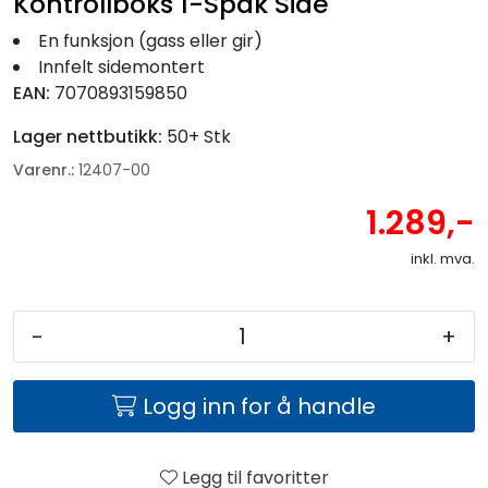
Kontrollboks 1-Spak Side
En funksjon (gass eller gir)
Innfelt sidemontert
EAN:
7070893159850
Lager nettbutikk:
50+ Stk
Varenr.:
12407-00
1.289,-
inkl. mva.
-
+
Logg inn for å handle
Legg til favoritter