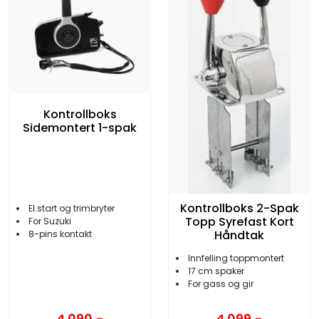
Kontrollboks
Sidemontert 1-spak
Kontrollboks 2-Spak
El.start og trimbryter
Topp Syrefast Kort
For Suzuki
Håndtak
8-pins kontakt
Innfelling toppmontert
17 cm spaker
For gass og gir
4.090,-
4.099,-