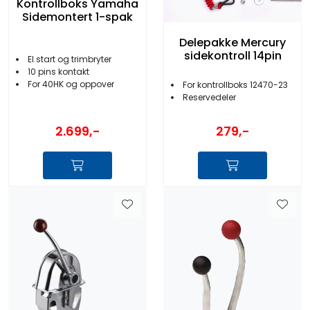
Kontrollboks Yamaha
Sidemontert 1-spak
Delepakke Mercury
sidekontroll 14pin
El.start og trimbryter
10 pins kontakt
For 40HK og oppover
For kontrollboks 12470-23
Reservedeler
2.699,-
279,-