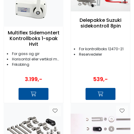
Delepakke Suzuki
sidekontroll 8pin
Multiflex Sidemontert
Kontrollboks 1-spak
Hvit
For kontrollboks 12470-21
For gass og gir
Reservedeler
Horisontal eller vertikal montering
Frikobling
3.199,-
539,-