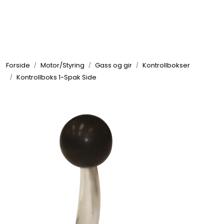
Skip to main content
Elektronikk
Forside
Motor/Styring
Gass og gir
Kontrollbokser
Elektrisk
Kontrollboks 1-Spak Side
Bygg/Innredning
Komfort
VVS
Motor/Styring