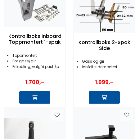
Kontrollboks Inboard
Toppmontert 1-spak
Kontrollboks 2-Spak
Side
Toppmontert
For gass/gir
Gass og gir
Frikobling, valgfri push/pull
Innfelt sidemontert
1.700,-
1.999,-