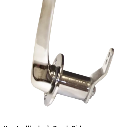
Fortøyning
Fritid/Sikkerhet
Båtpleie/Opplag
Seil
Nyheter