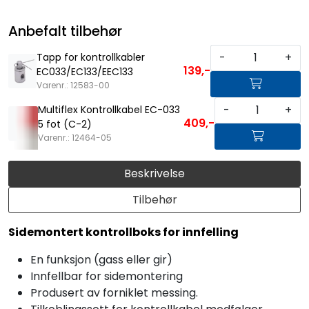
Anbefalt tilbehør
-
+
Tapp for kontrollkabler
139,-
EC033/EC133/EEC133
Varenr.: 12583-00
-
+
Multiflex Kontrollkabel EC-033
409,-
5 fot (C-2)
Varenr.: 12464-05
Beskrivelse
Tilbehør
Sidemontert kontrollboks for innfelling
En funksjon (gass eller gir)
Innfellbar for sidemontering
Produsert av forniklet messing.