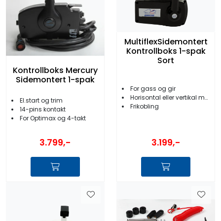
MultiflexSidemontert
Kontrollboks 1-spak
Sort
Kontrollboks Mercury
Sidemontert 1-spak
For gass og gir
Horisontal eller vertikal montering
El.start og trim
Frikobling
14-pins kontakt
For Optimax og 4-takt
3.799,-
3.199,-