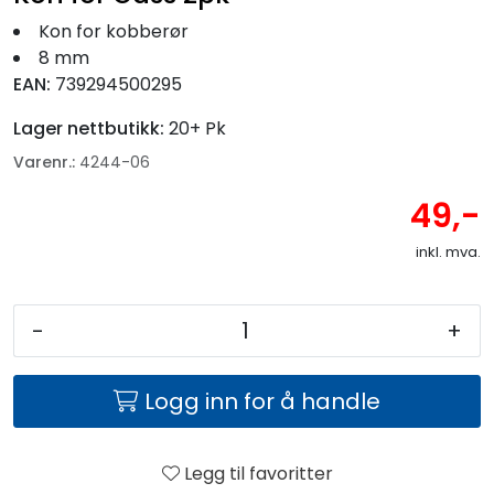
Fortøyning
Kon for kobberør
8 mm
Fritid/Sikkerhet
EAN:
739294500295
Lager nettbutikk:
20+ Pk
Båtpleie/Opplag
Varenr.:
4244-06
Seil
49,-
inkl. mva.
Nyheter
-
+
Logg inn for å handle
Legg til favoritter