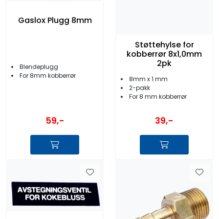
Gaslox Plugg 8mm
Støttehylse for
kobberrør 8x1,0mm
2pk
Blendeplugg
For 8mm kobberrør
8mm x 1 mm
2-pakk
For 8 mm kobberrør
59,-
39,-