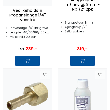
m/Innv.gj. 8mm -
Rp1/2” 2pk
Vedlikeholdsfri
Propanslange 1/4''
venstre
Slangestuss 8mm
Gjenger Rp1/2''
Innvendige 1/4'' linx grove gjenger
2stk i pakken
Lengder: 40/60/80/100 cm
Maks trykk 0,2 bar
239,-
319,-
Fra: