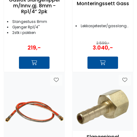
Monteringssett Gass
m/Innv.gj. 8mm -
Rp1/4” 2pk
Slangestuss 8mm
Lekkasjetester/gasslange/stengekran
Gjenger Rp1/4''
2stk i pakken
2.599,-
219,-
3.040,-
Slangenippel