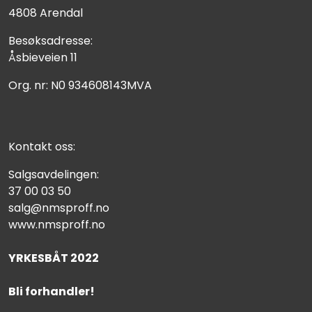
4808 Arendal
Besøksadresse:
Åsbieveien 11
Org. nr: N0 934608143MVA
Kontakt oss:
Salgsavdelingen:
37 00 03 50
salg@nmsproff.no
www.nmsproff.no
YRKESBÅT 2022
Bli forhandler!