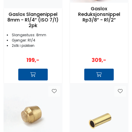
Gaslox
Reduksjonsnippel
Gaslox Slangenippel
Rp3/8” - R1/2”
8mm - R1/4” (ISO 7/1)
2pk
Slangestuss: 8mm
Gjenger: R1/4
2stk i pakken
199,-
309,-