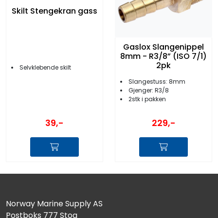
Skilt Stengekran gass
Gaslox Slangenippel
8mm - R3/8” (ISO 7/1)
2pk
Selvklebende skilt
Slangestuss: 8mm
​​​​​​​Gjenger: R3/8
2stk i pakken
39,-
229,-
Norway Marine Supply AS
Postboks 777 Stoa