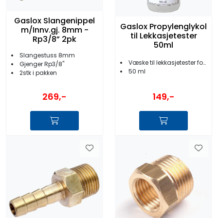
Gaslox Slangenippel
Gaslox Propylenglykol
m/Innv.gj. 8mm -
til Lekkasjetester
Rp3/8” 2pk
50ml
Slangestuss 8mm
Væske til lekkasjetester for gass
Gjenger Rp3/8''
50 ml
2stk i pakken
269,-
149,-