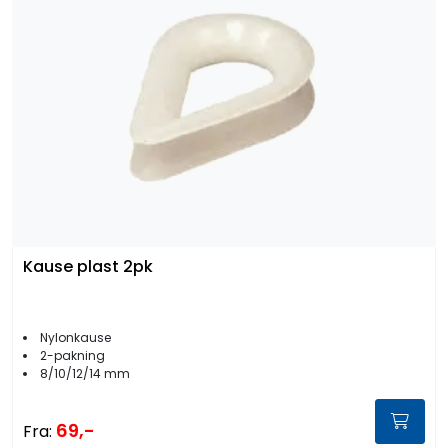
Kause plast 2pk
Nylonkause
2-pakning
8/10/12/14 mm
69,-
Fra: