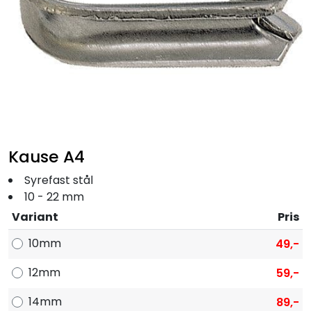
Fortøyning
Fritid/Sikkerhet
Båtpleie/Opplag
Seil
Kause A4
Nyheter
Syrefast stål
10 - 22 mm
Variant
Pris
10mm
49,-
12mm
59,-
14mm
89,-