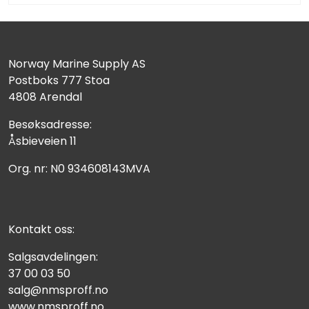
Norway Marine Supply AS
Postboks 777 Stoa
4808 Arendal
Besøksadresse:
Åsbieveien 11
Org. nr: N0 934608143MVA
Kontakt oss:
Salgsavdelingen:
37 00 03 50
salg@nmsproff.no
www.nmsproff.no