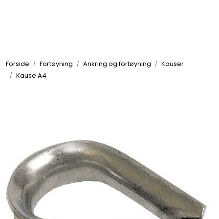
Skip to main content
Elektronikk
Forside
Fortøyning
Ankring og fortøyning
Kauser
Elektrisk
Kause A4
Bygg/Innredning
Komfort
VVS
Motor/Styring