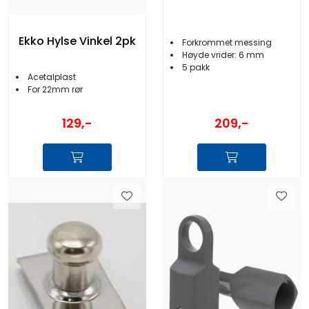
Ekko Hylse Vinkel 2pk
Forkrommet messing
Høyde vrider: 6 mm
5 pakk
Acetalplast
For 22mm rør
129,-
209,-