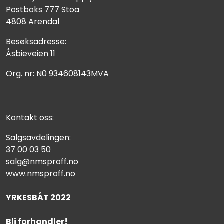
Postboks 777 Stoa
4808 Arendal
Besøksadresse:
Åsbieveien 11
Org. nr: N0 934608143MVA
Kontakt oss:
Salgsavdelingen:
37 00 03 50
salg@nmsproff.no
www.nmsproff.no
YRKESBÅT 2022
Bli forhandler!