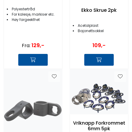
Polyestertråd
Ekko Skrue 2pk
For kalesje, markiser etc.
Høy fargeekthet
Acetalplast
Bajonettsokkel
129,-
109,-
Fra:
Vriknapp Forkrommet
6mm 5pk