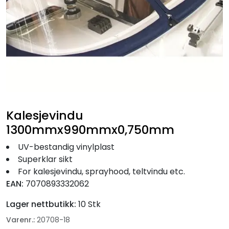
Fortøyning
Fritid/Sikkerhet
Båtpleie/Opplag
Seil
Kalesjevindu
Nyheter
1300mmx990mmx0,750mm
UV-bestandig vinylplast
Superklar sikt
For kalesjevindu, sprayhood, teltvindu etc.
EAN:
7070893332062
Lager nettbutikk:
10 Stk
Varenr.:
20708-18