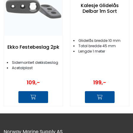
Kalesje Glidelås
Delbar 1m Sort
Glidelås bredde 10 mm
Total bredde 45 mm
Ekko Festebeslag 2pk
Lengde 1 meter
Sidemontert dekksbeslag
Acetalplast
109,-
199,-
Norway Marine Supply AS