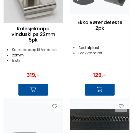
Ekko Rørendefeste
2pk
Kalesjeknapp
Vindusklips 22mm
5pk
Acetalplast
Kalesjeknapp til Vindusklips
For 22mm rør
22mm
5 stk
319,-
129,-