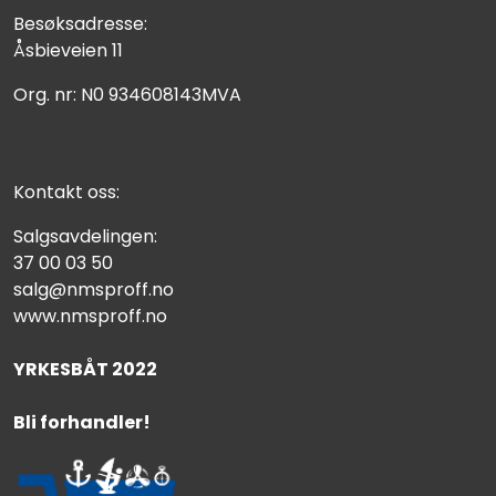
Besøksadresse:
Åsbieveien 11
Org. nr: N0 934608143MVA
Kontakt oss:
Salgsavdelingen:
37 00 03 50
salg@nmsproff.no
www.nmsproff.no
YRKESBÅT 2022
Bli forhandler!