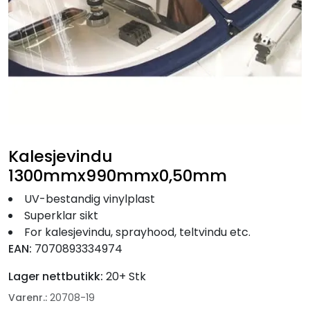
Fortøyning
Fritid/Sikkerhet
Båtpleie/Opplag
Seil
Kalesjevindu
Nyheter
1300mmx990mmx0,50mm
UV-bestandig vinylplast
Superklar sikt
For kalesjevindu, sprayhood, teltvindu etc.
EAN:
7070893334974
Lager nettbutikk:
20+ Stk
Varenr.:
20708-19