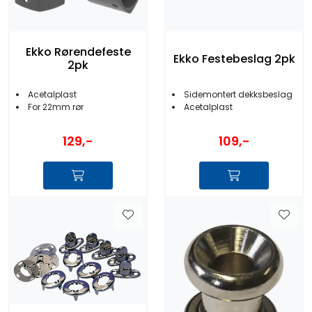
Ekko Rørendefeste
Ekko Festebeslag 2pk
2pk
Acetalplast
Sidemontert dekksbeslag
For 22mm rør
Acetalplast
129,-
109,-