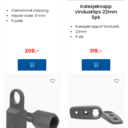
Kalesjeknapp
Forkrommet messing
Vindusklips 22mm
Høyde vrider: 6 mm
5pk
5 pakk
Kalesjeknapp til Vindusklips
22mm
5 stk
209,-
319,-