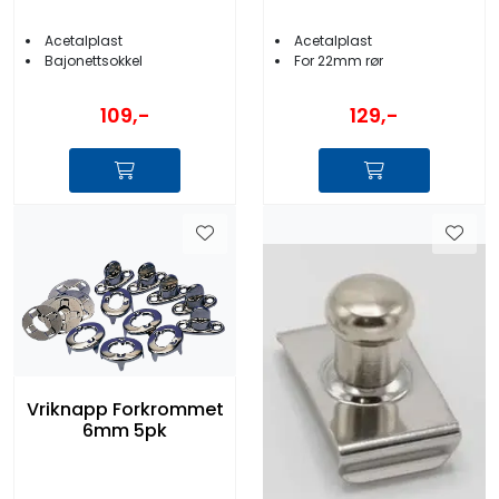
Acetalplast
Acetalplast
Bajonettsokkel
For 22mm rør
109,-
129,-
Vriknapp Forkrommet
6mm 5pk