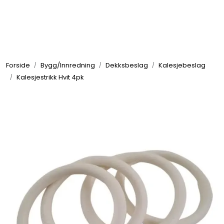
Skip to main content
Elektronikk
Forside
Bygg/Innredning
Dekksbeslag
Kalesjebeslag
Elektrisk
Kalesjestrikk Hvit 4pk
Bygg/Innredning
Komfort
VVS
Motor/Styring