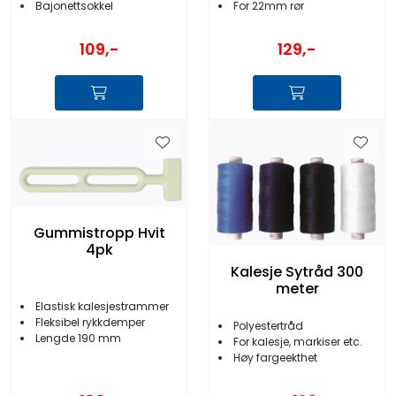
Bajonettsokkel
For 22mm rør
109,-
129,-
Gummistropp Hvit
4pk
Kalesje Sytråd 300
meter
Elastisk kalesjestrammer
Fleksibel rykkdemper
Polyestertråd
Lengde 190 mm
For kalesje, markiser etc.
Høy fargeekthet