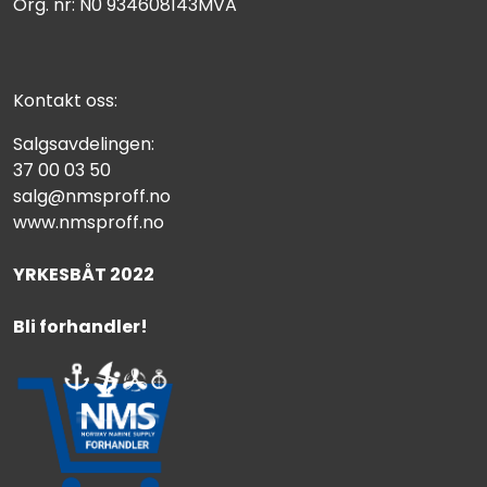
Org. nr: N0 934608143MVA
Kontakt oss:
Salgsavdelingen:
37 00 03 50
salg@nmsproff.no
www.nmsproff.no
YRKESBÅT 2022
Bli forhandler!