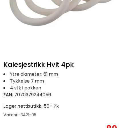
Fortøyning
Fritid/Sikkerhet
Båtpleie/Opplag
Seil
Kalesjestrikk Hvit 4pk
Nyheter
Ytre diameter: 61 mm
Tykkelse 7 mm
4 stk i pakken
EAN:
7070379244056
Lager nettbutikk:
50+ Pk
Varenr.:
3421-05