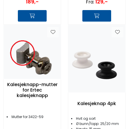
189,-
129,-
Fra:
Kalesjeknapp-mutter
for Ertec
kalesjeknapp
Kalesjeknap 4pk
Mutter for 3422-59
Hvit og sort
Ø bunn/topp: 25/20 mm
Høyde: 15 mm