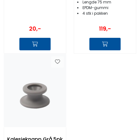
Lengde 75 mm
EPDM-gummi
4 stk i pakken
20,-
119,-
Kalesjeknapp Grå 5pk