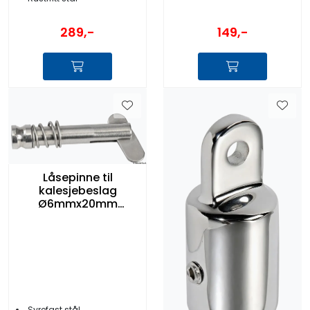
149,-
289,-
Låsepinne til
kalesjebeslag
Ø6mmx20mm
Syrefast
Syrefast stål