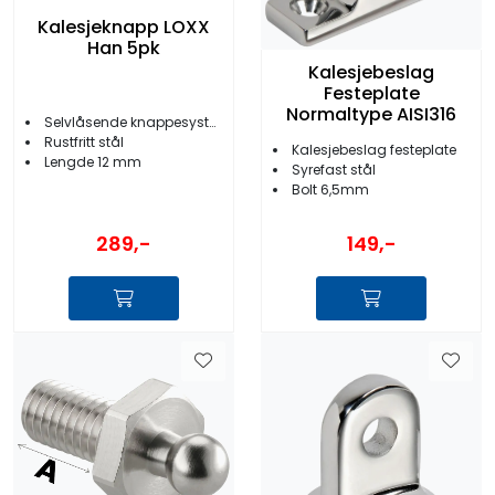
Kalesjeknapp LOXX
Han 5pk
Kalesjebeslag
Festeplate
Normaltype AISI316
Selvlåsende knappesystem
Rustfritt stål
Kalesjebeslag festeplate
Lengde 12 mm
Syrefast stål
Bolt 6,5mm
289,-
149,-