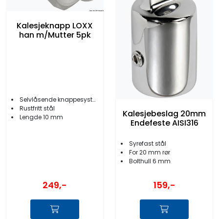
Kalesjeknapp LOXX
han m/Mutter 5pk
Selvlåsende knappesystem
Rustfritt stål
Kalesjebeslag 20mm
Lengde 10 mm
Endefeste AISI316
Syrefast stål
For 20 mm rør
Bolthull 6 mm
249,-
159,-