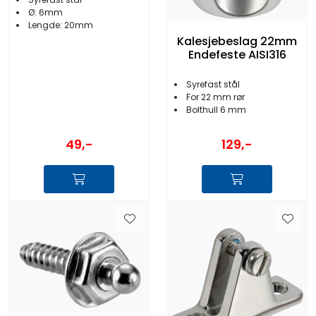
Ø: 6mm
Lengde: 20mm
Kalesjebeslag 22mm
Endefeste AISI316
Syrefast stål
For 22 mm rør
Bolthull 6 mm
49,-
129,-