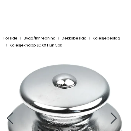
Skip to main content
Elektronikk
Forside
Bygg/Innredning
Dekksbeslag
Kalesjebeslag
Elektrisk
Kalesjeknapp LOXX Hun 5pk
Bygg/Innredning
Komfort
VVS
Motor/Styring