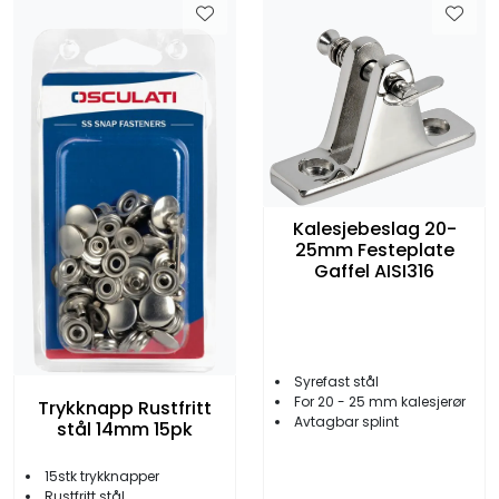
Kalesjebeslag 20-
25mm Festeplate
Gaffel AISI316
Syrefast stål
For 20 - 25 mm kalesjerør
Trykknapp Rustfritt
Avtagbar splint
stål 14mm 15pk
15stk trykknapper
Rustfritt stål