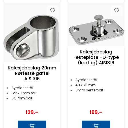
Kalesjebeslag
Festeplate HD-type
(kraftig) AISI316
Kalesjebeslag 20mm
Rørfeste gaffel
AISI316
Syrefast stål
48 x 73 mm
Syrefast stål
8mm senterbolt
For 20 mm rør
6,5 mm bolt
199,-
129,-