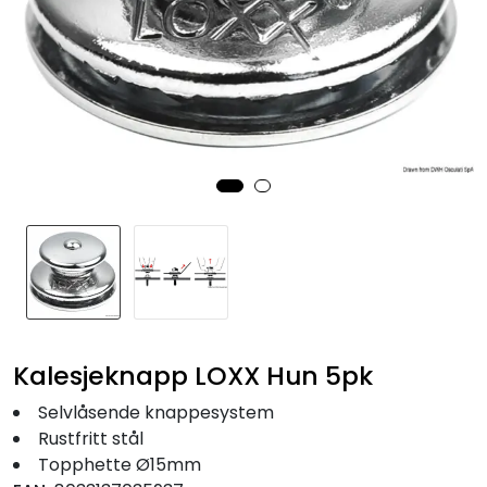
Fortøyning
Fritid/Sikkerhet
Båtpleie/Opplag
Seil
Nyheter
Kalesjeknapp LOXX Hun 5pk
Selvlåsende knappesystem
Rustfritt stål
Topphette Ø15mm