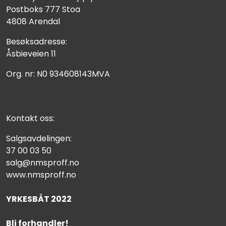
Postboks 777 Stoa
4808 Arendal
Besøksadresse:
Åsbieveien 11
Org. nr: N0 934608143MVA
Kontakt oss:
Salgsavdelingen:
37 00 03 50
salg@nmsproff.no
www.nmsproff.no
YRKESBÅT 2022
Bli forhandler!