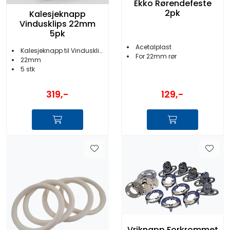
Ekko Rørendefeste
2pk
Kalesjeknapp
Vindusklips 22mm
5pk
Acetalplast
Kalesjeknapp til Vindusklips
For 22mm rør
22mm
5 stk
319,-
129,-
Vriknapp Forkrommet