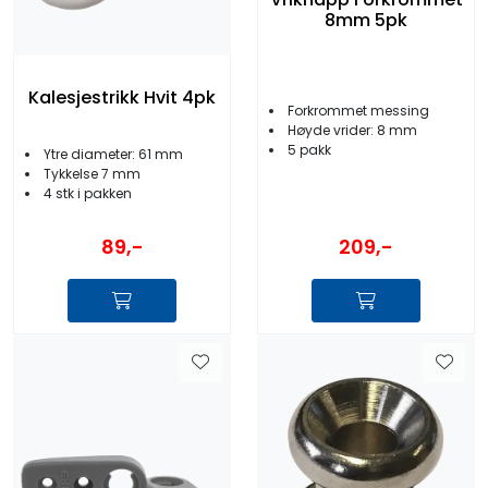
8mm 5pk
Kalesjestrikk Hvit 4pk
Forkrommet messing
Høyde vrider: 8 mm
5 pakk
Ytre diameter: 61 mm
Tykkelse 7 mm
4 stk i pakken
89,-
209,-