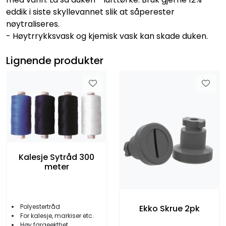
eddik i siste skyllevannet slik at såperester
nøytraliseres.
- Høytrrykksvask og kjemisk vask kan skade duken.
Lignende produkter
Kalesje Sytråd 300
meter
Polyestertråd
Ekko Skrue 2pk
For kalesje, markiser etc.
Høy fargeekthet