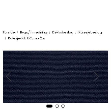
Skip to main content
Elektronikk
Forside
Bygg/Innredning
Dekksbeslag
Kalesjebeslag
Elektrisk
Kalesjeduk 152cm x 2m
Bygg/Innredning
Komfort
VVS
Motor/Styring