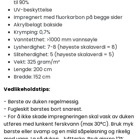
til 90%
UV-beskyttelse
Impregnert med fluorkarbon på begge sider
Akrylbelagt bakside
Krymping: 0,7%
Vanntetthet: >1000 mm vannsøyle
Lysherdighet: 7-8 (høyeste skalaverdi = 8)
Sliteherdighet: 5 (høyeste skalaverdi = 5)
Vekt: 325 gram/m²
Lengde: 200 cm
Bredde: 152 cm
Vedlikeholdstips:
- Børste av duken regelmessig.
- Fugleskit børstes bort snarest.
- For å ikke skade impregneringen skal vask av duken
utføres med lunkent ferskvann (max 30°C). Bruk myk
børste eller svamp og en mild såpeløsning og rikelig
med vann. La så duken lufttørke. Bruk gjerne 12%