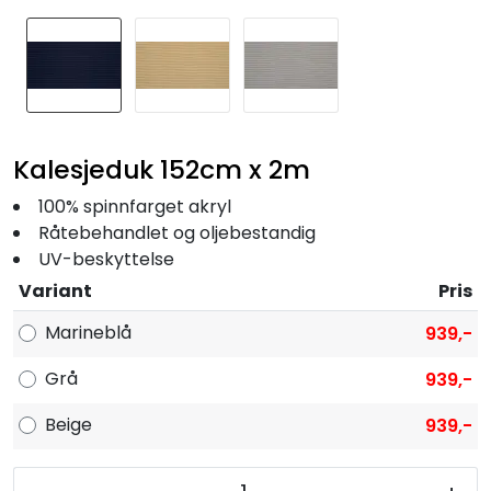
Fortøyning
Fritid/Sikkerhet
Båtpleie/Opplag
Kalesjeduk 152cm x 2m
Seil
100% spinnfarget akryl
Råtebehandlet og oljebestandig
UV-beskyttelse
Nyheter
Variant
Pris
Marineblå
939,-
Grå
939,-
Beige
939,-