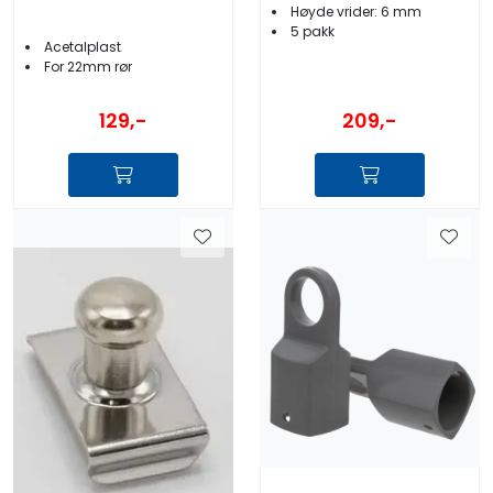
Høyde vrider: 6 mm
5 pakk
Acetalplast
For 22mm rør
129,-
209,-