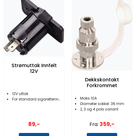
Strømuttak Innfelt
12V
Dekkskontakt
Forkrommet
12V uttak
Maks 10A
For standard sigarettennerplugg
Diameter sokkel: 36 mm
2, 3 og 4 pols variant
89,-
359,-
Fra: