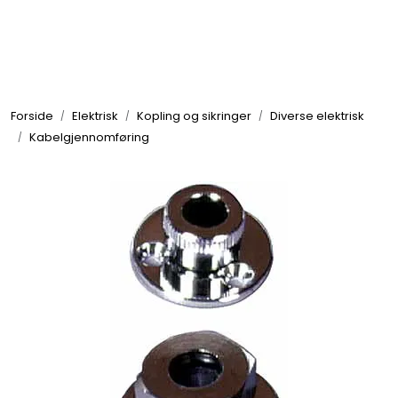
Skip to main content
Elektronikk
Forside
Elektrisk
Kopling og sikringer
Diverse elektrisk
Elektrisk
Kabelgjennomføring
Bygg/Innredning
Komfort
VVS
Motor/Styring