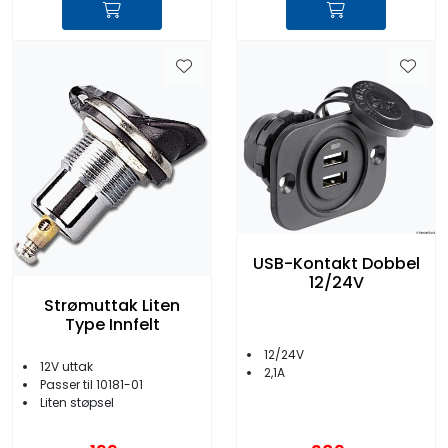
USB-Kontakt Dobbel
12/24V
Strømuttak Liten
Type Innfelt
12/24V
12V uttak
2,1A
Passer til 10181-01
Liten støpsel