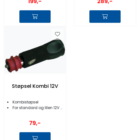
199,-
289,-
Støpsel Kombi 12V
Kombistøpsel
For standard og liten 12V uttak
79,-