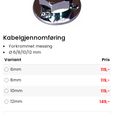
Fortøyning
Fritid/Sikkerhet
Båtpleie/Opplag
Kabelgjennomføring
Forkrommet messing
Seil
Ø 6/8/10/12 mm
Variant
Pris
Nyheter
6mm
119,-
8mm
119,-
10mm
119,-
12mm
149,-