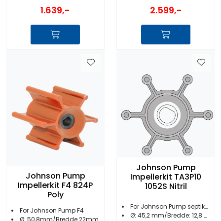
1.639,-
2.599,-
Johnson Pump
Johnson Pump
Impellerkit TA3P10
Impellerkit F4 824P
1052S Nitril
Poly
For Johnson Pump septikkvern
For Johnson Pump F4
Ø: 45,2 mm/Bredde: 12,8 mm
Ø: 50,8mm/Bredde 22mm