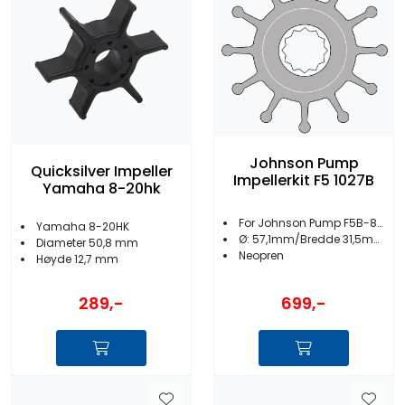
Johnson Pump
Quicksilver Impeller
Impellerkit F5 1027B
Yamaha 8-20hk
For Johnson Pump F5B-8/F5B-3000
Yamaha 8-20HK
Ø: 57,1mm/Bredde 31,5mm
Diameter 50,8 mm
Neopren
Høyde 12,7 mm
289,-
699,-