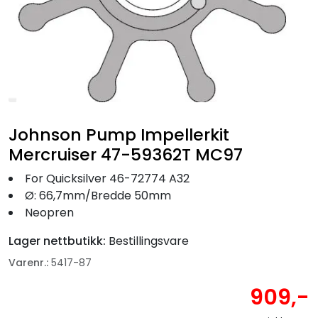
Fortøyning
Fritid/Sikkerhet
Båtpleie/Opplag
Johnson Pump Impellerkit
Seil
Mercruiser 47-59362T MC97
Nyheter
For Quicksilver 46-72774 A32
Ø: 66,7mm/Bredde 50mm
Neopren
Lager nettbutikk:
Bestillingsvare
Varenr.:
5417-87
909,-