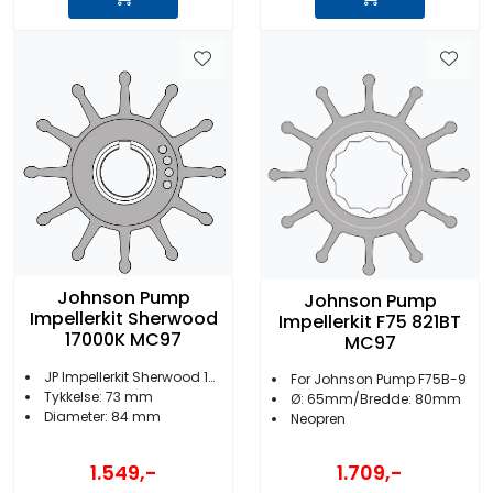
Johnson Pump
Johnson Pump
Impellerkit Sherwood
Impellerkit F75 821BT
17000K MC97
MC97
JP Impellerkit Sherwood 17000K
For Johnson Pump F75B-9
Tykkelse: 73 mm
Ø: 65mm/Bredde: 80mm
Diameter: 84 mm
Neopren
1.549,-
1.709,-