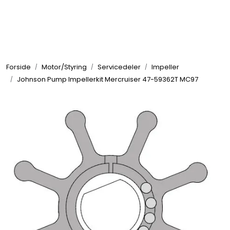
Skip to main content
Elektronikk
Forside
Motor/Styring
Servicedeler
Impeller
Elektrisk
Johnson Pump Impellerkit Mercruiser 47-59362T MC97
Bygg/Innredning
Komfort
VVS
Motor/Styring