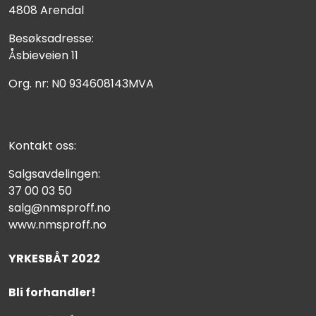
4808 Arendal
Besøksadresse:
Åsbieveien 11
Org. nr: N0 934608143MVA
Kontakt oss:
Salgsavdelingen:
37 00 03 50
salg@nmsproff.no
www.nmsproff.no
YRKESBÅT 2022
Bli forhandler!