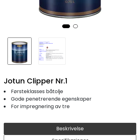
Fortøyning
Fritid/Sikkerhet
Båtpleie/Opplag
Seil
Nyheter
Jotun Clipper Nr.1
Førsteklasses båtolje
Gode penetrerende egenskaper
For impregnering av tre
Beskrivelse