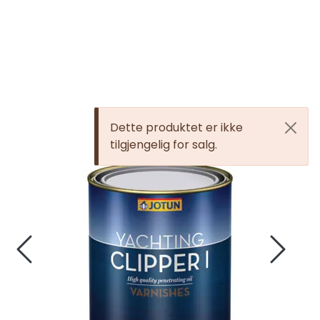
Skip to main content
Elektronikk
Elektrisk
Dette produktet er ikke
tilgjengelig for salg.
Bygg/Innredning
Komfort
VVS
Motor/Styring