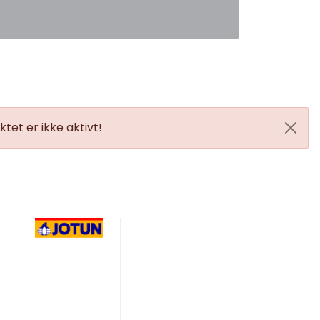
0
Favoritter
Logg inn
tet er ikke aktivt!