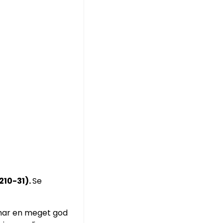
1210-31).
Se
t har en meget god