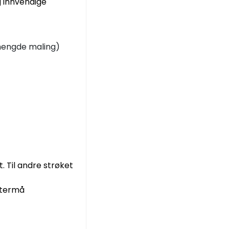
g innvendige
 mengde maling)
. Til andre strøket
itermå