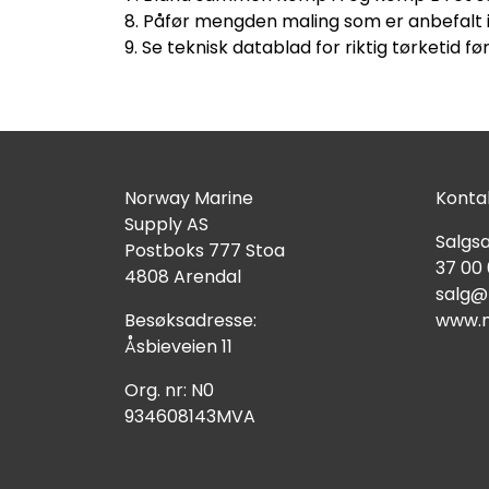
8. Påfør mengden maling som er anbefalt 
9. Se teknisk datablad for riktig tørketid fø
Norway Marine
Kontak
Supply AS
Salgsa
Postboks 777 Stoa
37 00
4808 Arendal
salg@
Besøksadresse:
www.n
Åsbieveien 11
Org. nr: N0
934608143MVA