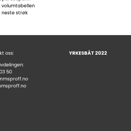
i volumtabellen
r neste strøk
t oss:
YRKESBÅT 2022
vdelingen:
 03 50
nmsproff.no
msproff.no