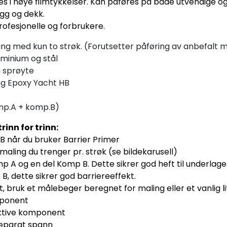
 i høye filmtykkelser. Kan påføres på både utvendige o
gg og dekk.
rofesjonelle og forbrukere.
ing med kun to strøk. (Forutsetter påføring av anbefalt
uminium og stål
g sprøyte
ng Epoxy Yacht HB
omp.A + komp.B)
inn for trinn:
B når du bruker Barrier Primer
maling du trenger pr. strøk (se bildekarusell)
mp A og en del Komp B. Dette sikrer god heft til underlaget
, dette sikrer god barriereeffekt.
 bruk et målebeger beregnet for maling eller et vanlig l
mponent
ektive komponent
separat spann