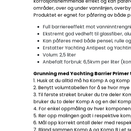
korrosjonshemmende effekt og kan påføres
områder, over og under vannlinjen, overby
Produktet er egnet for påføring av både p
Full barriereeffekt mot vanninntrengn
Ekstremt god vedheft til glassfiber, al
Kan påføres med både pensel, rulle o
Erstatter Yachting Antipest og Yachti
Volum: 2,5 liter
Anbefalt forbruk: 6,5kvm per liter (k
Grunning med Yachting Barrier Primer tr
1. Husk at du alltid må ha Komp A og Komp 
2. Benytt volumtabellen for å se hvor mye 
3. Til første strøket bruker du tre deler Ko
bruker du to deler Komp A og en del Komp B
4. For enkel oppmåling av hver komponent,
5. Rør opp malingen godt i respektive ko
6. Mål opp korrekt antall deler med resp
7. Bland sammen Komp A og Komp B i et 