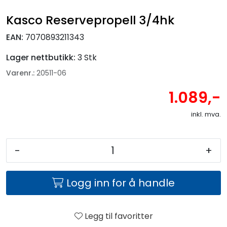
Fortøyning
Kasco Reservepropell 3/4hk
Fritid/Sikkerhet
EAN:
7070893211343
Lager nettbutikk:
3 Stk
Båtpleie/Opplag
Varenr.:
20511-06
1.089,-
Seil
inkl. mva.
Nyheter
-
+
Logg inn for å handle
Legg til favoritter