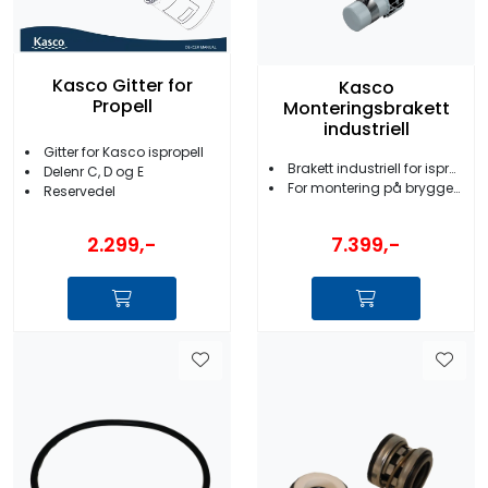
Kasco Gitter for
Kasco
Propell
Monteringsbrakett
industriell
Gitter for Kasco ispropell
Brakett industriell for ispropell og AquatiClear
Delenr C, D og E
For montering på brygge/påle/rør
Reservedel
2.299,-
7.399,-