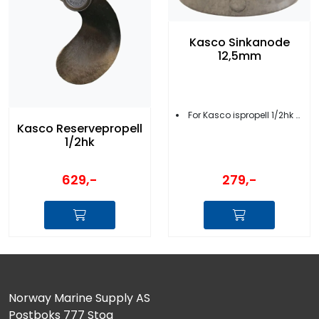
Kasco Sinkanode
12,5mm
For Kasco ispropell 1/2hk - 1hk
Kasco Reservepropell
1/2hk
279,-
629,-
Norway Marine Supply AS
Postboks 777 Stoa