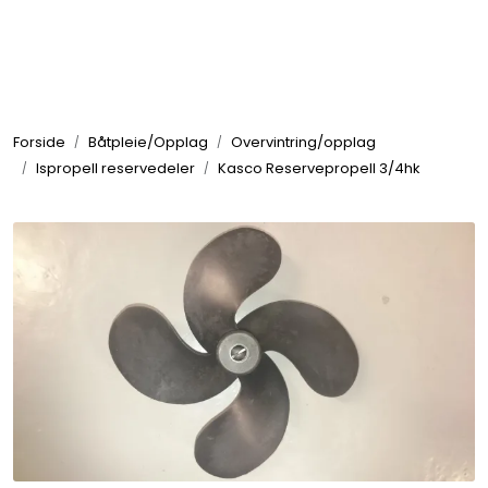
Skip to main content
Elektronikk
Forside
Båtpleie/Opplag
Overvintring/opplag
Elektrisk
Ispropell reservedeler
Kasco Reservepropell 3/4hk
Bygg/Innredning
Komfort
VVS
Motor/Styring