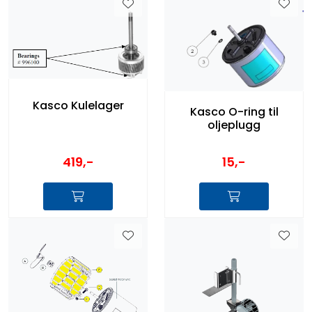
Kasco Kulelager
Kasco O-ring til
oljeplugg
419,-
15,-