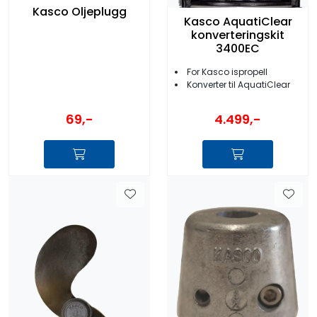
Kasco Oljeplugg
Kasco AquatiClear
konverteringskit
3400EC
For Kasco ispropell
Konverter til AquatiClear
69,-
4.499,-