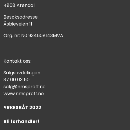
4808 Arendal
Besøksadresse:
Åsbieveien 11
Org. nr: N0 934608143MVA
Kontakt oss:
Salgsavdelingen:
37 00 03 50
salg@nmsproff.no
www.nmsproff.no
YRKESBÅT 2022
Bli forhandler!