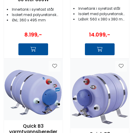
firkantet
Innertank i syrefast stål
Innertank i syrefast stål
Isolert med polyuretanskum
Isolert med polyuretanskum
LxBxH: 560 x 380 x 380 mm
ØxL: 360 x 495 mm
14.099,-
8.199,-
Quick B3
varmtvannsbereder