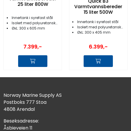
Quick B3
25 liter 800W
Varmtvannsbereder
15 liter 500W
Innertank i syrefast stål
Innertank i syrefast stål
Isolert med polyuretanskum
Isolert med polyuretanskum
ØxL: 300 x 605 mm
ØxL: 300 x 405 mm
7.399,-
6.399,-
Norway Marine Supply AS
Postboks 777 Stoa
4808 Arendal
Besøksadresse:
Åsbieveien 11