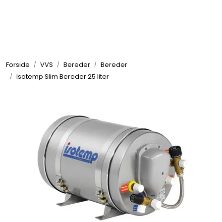
Skip to main content
Elektronikk
Forside
VVS
Bereder
Bereder
Elektrisk
Isotemp Slim Bereder 25 liter
Bygg/Innredning
Komfort
VVS
Motor/Styring