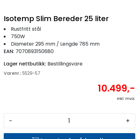
Fortøyning
Isotemp Slim Bereder 25 liter
Fritid/Sikkerhet
Rustfritt stål
750W
Båtpleie/Opplag
Diameter 295 mm / Lengde 785 mm
EAN:
7070893150680
Seil
Lager nettbutikk:
Bestillingsvare
Varenr.:
5529-57
Nyheter
10.499,-
inkl. mva.
-
+