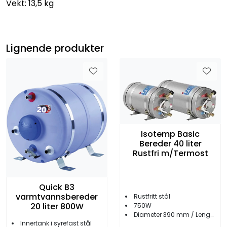
Vekt: 13,5 kg
Lignende produkter
Isotemp Basic
Bereder 40 liter
Rustfri m/Termost
Quick B3
varmtvannsbereder
Rustfritt stål
20 liter 800W
750W
Diameter 390 mm / Lengde 630 mm
Innertank i syrefast stål