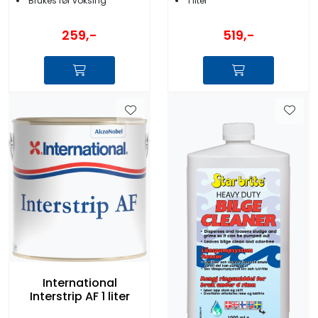
Brukes før voksing
1 liter
259,-
519,-
International
Interstrip AF 1 liter