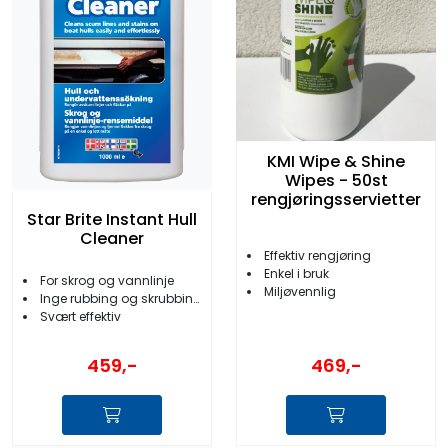
KMI Wipe & Shine
Wipes - 50st
rengjøringsservietter
Star Brite Instant Hull
Cleaner
Effektiv rengjøring
Enkel i bruk
For skrog og vannlinje
Miljøvennlig
Inge rubbing og skrubbing
Svært effektiv
459,-
469,-