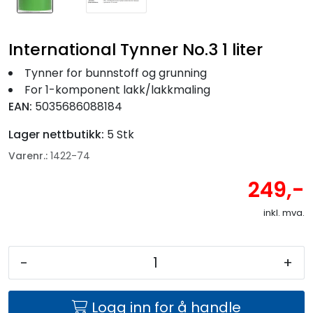
International Tynner No.3 1 liter
Tynner for bunnstoff og grunning
For 1-komponent lakk/lakkmaling
EAN:
5035686088184
Lager nettbutikk:
5 Stk
Varenr.:
1422-74
249,-
inkl. mva.
-
+
Logg inn for å handle