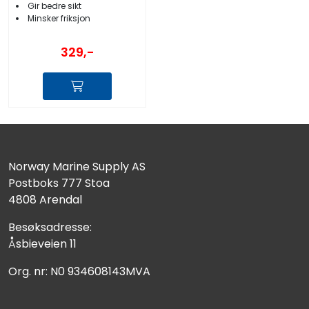
Gir bedre sikt
Minsker friksjon
329,-
Norway Marine Supply AS
Postboks 777 Stoa
4808 Arendal
Besøksadresse:
Åsbieveien 11
Org. nr: N0 934608143MVA