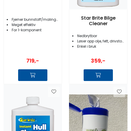
Star Brite Bilge
Fjerner bunnstoff/maling/lakk
Cleaner
Meget effektiv
For 1-komponent
Nedbrytbar
Løser opp olje, fett, drivstoff og slam
Enkel i bruk
719,-
359,-