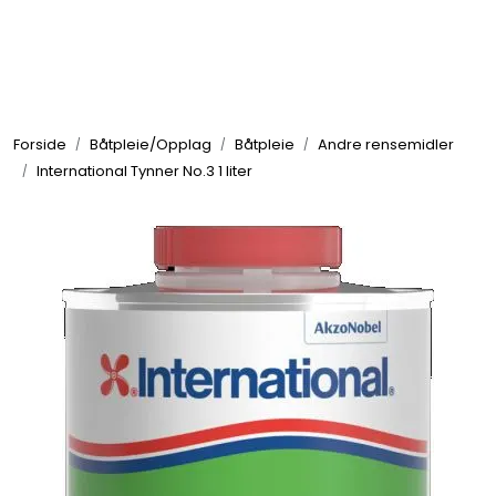
Skip to main content
Elektronikk
Forside
Båtpleie/Opplag
Båtpleie
Andre rensemidler
Elektrisk
International Tynner No.3 1 liter
Bygg/Innredning
Komfort
VVS
Motor/Styring