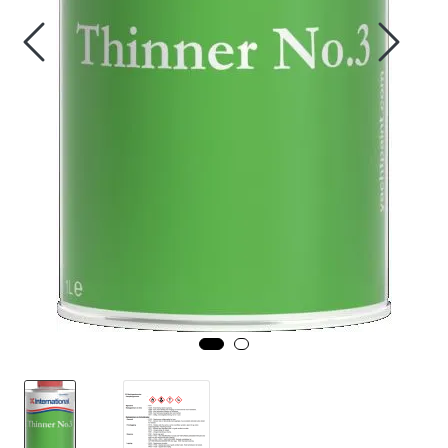
Fortøyning
Fritid/Sikkerhet
Båtpleie/Opplag
Seil
Nyheter