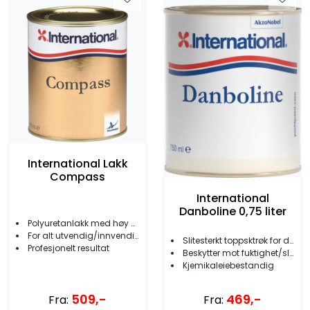
International Lakk
Compass
International
Danboline 0,75 liter
Polyuretanlakk med høy glans
For alt utvendig/innvendig treverk
Slitesterkt toppsktrøk for dørk/skott
Profesjonelt resultat
Beskytter mot fuktighet/slitasje
Kjemikaleiebestandig
509,-
469,-
Fra:
Fra: