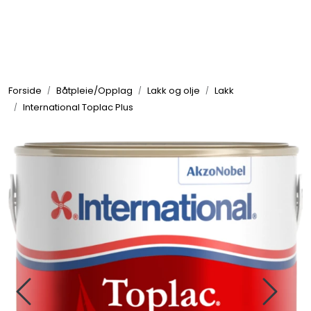
Skip to main content
Elektronikk
Forside
Båtpleie/Opplag
Lakk og olje
Lakk
Elektrisk
International Toplac Plus
Bygg/Innredning
Komfort
VVS
Motor/Styring