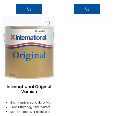
International Original
Varnish
Blank universallakk for lyst treverk
God utflyting/fleksibilitet/glansholdbarhet
Kan brukes over eksisterende lakk