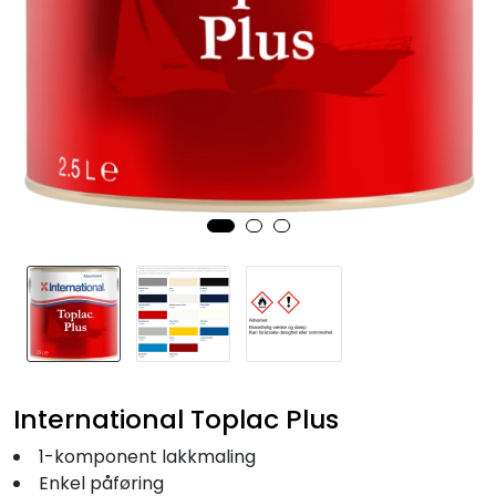
Fortøyning
Fritid/Sikkerhet
Båtpleie/Opplag
Seil
Nyheter
International Toplac Plus
1-komponent lakkmaling
Enkel påføring