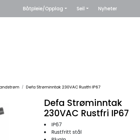
|
Båtpleie/Opplag
Seil
Nyheter
eter
Leverandører
Landstrøm
Defa Strøminntak 230VAC Rustfri IP67
Defa Strøminntak
230VAC Rustfri IP67
IP67
Rustfritt stål
PlugIn