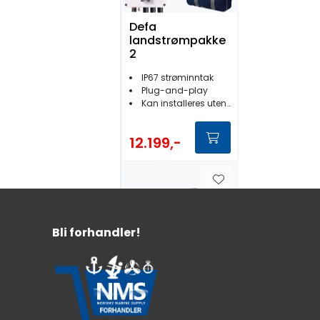
Defa
landstrømpakke
2
IP67 strøminntak
Plug-and-play
Kan installeres uten autorisert personell
12.199,-
Bli forhandler!
Defa Ramme 1
Modul Mørk Grå