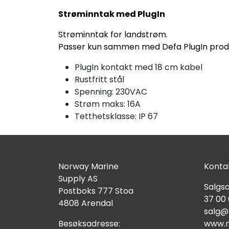
Strøminntak med PlugIn
Strøminntak for landstrøm.
Passer kun sammen med Defa PlugIn prod
PlugIn kontakt med 18 cm kabel
Rustfritt stål
Spenning: 230VAC
Strøm maks: 16A
Tetthetsklasse: IP 67
Norway Marine
Kontak
Supply AS
Salgsa
Postboks 777 Stoa
37 00
4808 Arendal
salg@
Besøksadresse:
www.n