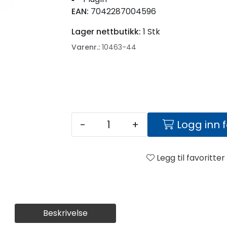
EAN:
7042287004596
Lager nettbutikk:
1 Stk
Varenr.:
10463-44
-
+
Logg inn 
Legg til favoritter
Beskrivelse