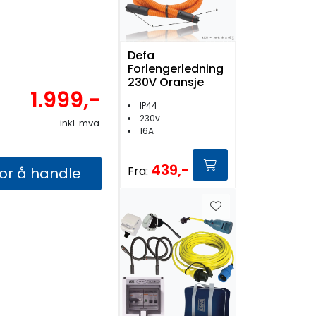
Defa
Forlengerledning
230V Oransje
1.999,-
IP44
230v
inkl. mva.
16A
439,-
Fra:
for å handle