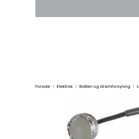
Skip to main content
|
|
Kontakt oss
Nyhetsbrev
Nyh
Forside
Elektrisk
Batteri og strømforsyning