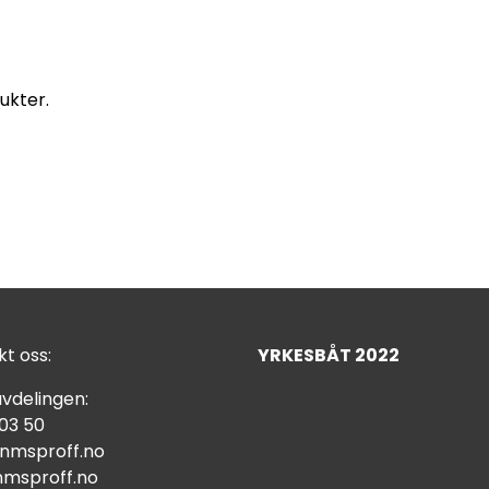
ukter.
t oss:
YRKESBÅT 2022
vdelingen:
 03 50
nmsproff.no
msproff.no