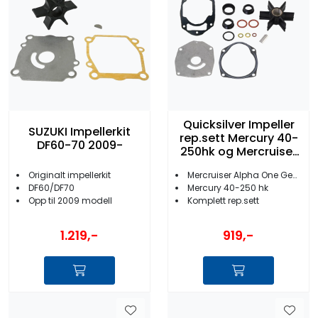
Quicksilver Impeller
SUZUKI Impellerkit
rep.sett Mercury 40-
DF60-70 2009-
250hk og Mercruiser
Alpha One Gen II
Originalt impellerkit
Mercruiser Alpha One Gen 2
DF60/DF70
Mercury 40-250 hk
Opp til 2009 modell
Komplett rep.sett
1.219,-
919,-