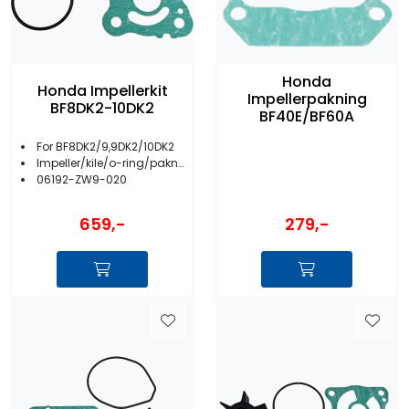
Honda
Honda Impellerkit
Impellerpakning
BF8DK2-10DK2
BF40E/BF60A
For BF8DK2/9,9DK2/10DK2
Impeller/kile/o-ring/pakning
06192-ZW9-020
659,-
279,-