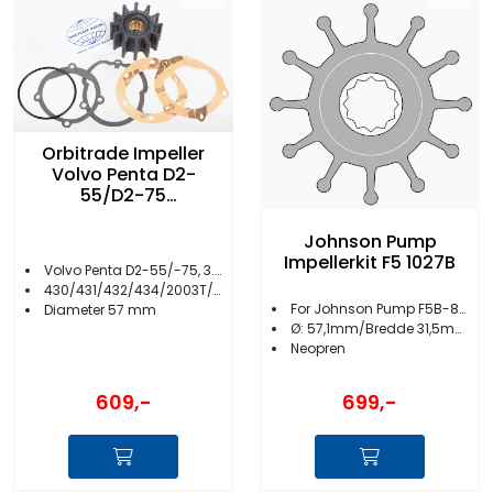
Orbitrade Impeller
Volvo Penta D2-
55/D2-75
/3.0/4.3/5.7/8.1/430/
431/432/434 15811
Johnson Pump
Impellerkit F5 1027B
Volvo Penta D2-55/-75, 3.0/4.3/5.7/8.1
430/431/432/434/2003T/TB
For Johnson Pump F5B-8/F5B-3000
Diameter 57 mm
Ø: 57,1mm/Bredde 31,5mm
Neopren
609,-
699,-