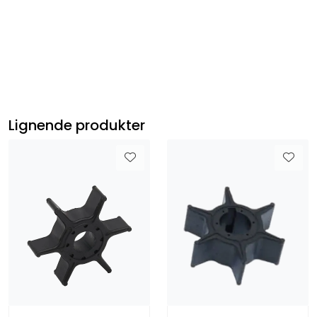
HondaBF75A1, HondaBF75A2, HondaBF75A3,
HondaBF90A1, HondaBF90A2, HondaBF90A3,
HondaBF90DK0, HondaBF115A2, HondaBF115A3
HondaBF115AX, HondaBF130A2, HondaBF130A3,
HondaBF135A6, HondaBF130AX
Lignende produkter