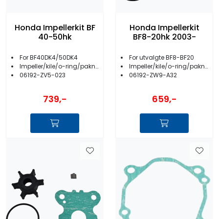
Honda Impellerkit BF
Honda Impellerkit
40-50hk
BF8-20hk 2003-
For BF40DK4/50DK4
For utvalgte BF8-BF20
Impeller/kile/o-ring/pakninger
Impeller/kile/o-ring/pakning
06192-ZV5-023
06192-ZW9-A32
739,-
659,-