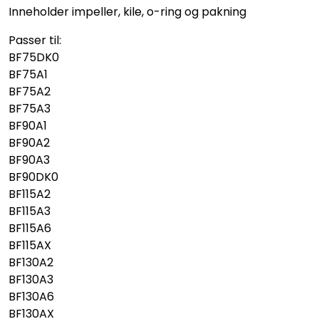
Inneholder impeller, kile, o-ring og pakning
Passer til:
BF75DK0
BF75A1
BF75A2
BF75A3
BF90A1
BF90A2
BF90A3
BF90DK0
BF115A2
BF115A3
BF115A6
BF115AX
BF130A2
BF130A3
BF130A6
BF130AX