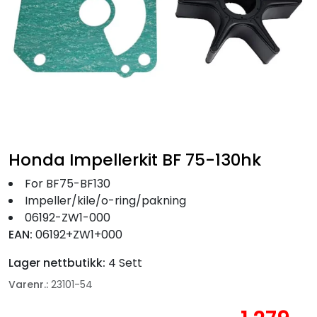
Fortøyning
Fritid/Sikkerhet
Båtpleie/Opplag
Seil
Honda Impellerkit BF 75-130hk
Nyheter
For BF75-BF130
Impeller/kile/o-ring/pakning
06192-ZW1-000
EAN:
06192+ZW1+000
Lager nettbutikk:
4 Sett
Varenr.:
23101-54