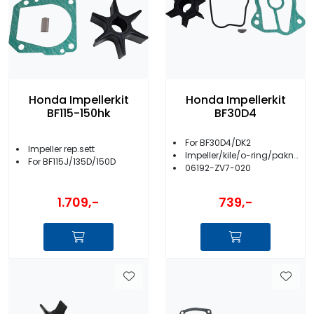
Honda Impellerkit
Honda Impellerkit
BF115-150hk
BF30D4
For BF30D4/DK2
Impeller rep.sett
Impeller/kile/o-ring/pakning
For BF115J/135D/150D
06192-ZV7-020
1.709,-
739,-