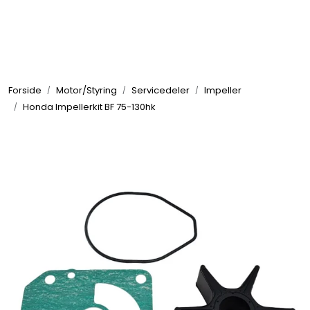
Skip to main content
Elektronikk
Forside
Motor/Styring
Servicedeler
Impeller
Elektrisk
Honda Impellerkit BF 75-130hk
Bygg/Innredning
Komfort
VVS
Motor/Styring