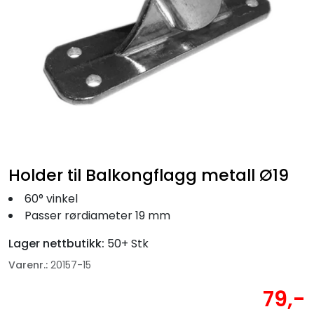
Fortøyning
Fritid/Sikkerhet
Båtpleie/Opplag
Seil
Holder til Balkongflagg metall Ø19
Nyheter
60° vinkel
Passer rørdiameter 19 mm
Lager nettbutikk:
50+ Stk
Varenr.:
20157-15
79,-