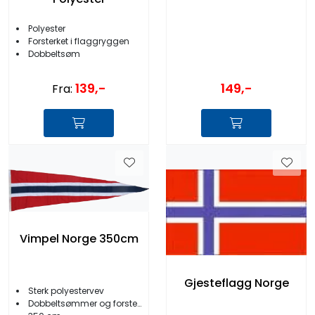
Polyester
Forsterket i flaggryggen
Dobbeltsøm
139,-
149,-
Fra:
Vimpel Norge 350cm
Gjesteflagg Norge
Sterk polyestervev
Dobbeltsømmer og forsterket rygg