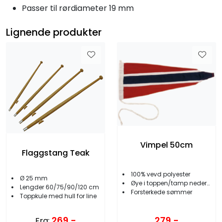
Passer til rørdiameter 19 mm
Lignende produkter
Vimpel 50cm
Flaggstang Teak
100% vevd polyester
Ø 25 mm
Øye i toppen/tamp nederst
Lengder 60/75/90/120 cm
Forsterkede sømmer
Toppkule med hull for line
269,-
279,-
Fra: