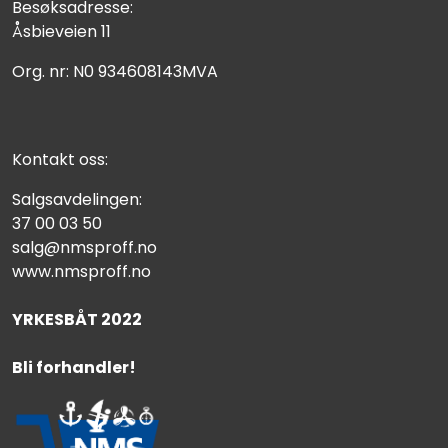
Besøksadresse:
Åsbieveien 11
Org. nr: N0 934608143MVA
Kontakt oss:
Salgsavdelingen:
37 00 03 50
salg@nmsproff.no
www.nmsproff.no
YRKESBÅT 2022
Bli forhandler!