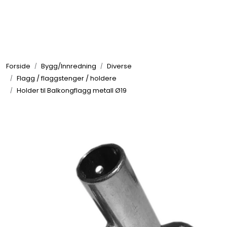
Skip to main content
Elektronikk
Forside
Bygg/Innredning
Diverse
Elektrisk
Flagg / flaggstenger / holdere
Holder til Balkongflagg metall Ø19
Bygg/Innredning
Komfort
VVS
Motor/Styring