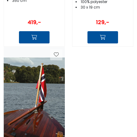
350 cm
100% polyester
30 x 19 cm
419,-
129,-