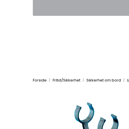
Skip to main content
|
|
Kontakt oss
Nyhetsbrev
Nyh
Forside
Fritid/Sikkerhet
Sikkerhet om bord
L