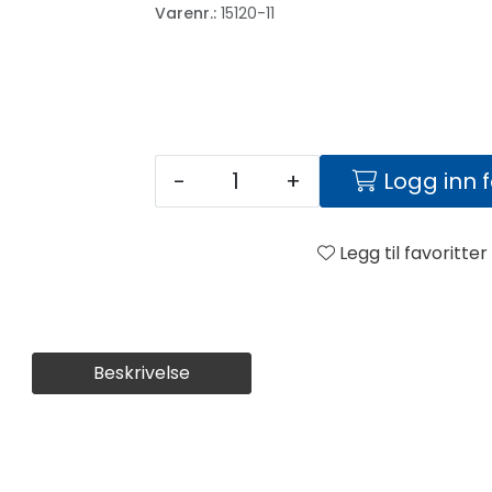
Varenr.:
15120-11
-
+
Logg inn 
Legg til favoritter
Beskrivelse