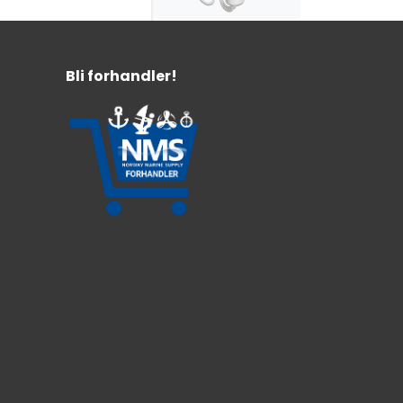
Kastelinesett for
livbøyer
Bli forhandler!
30 meter flyteline
Solas 74 og D.M. 385 of 29/9/99
For montering i livbøye
899,-