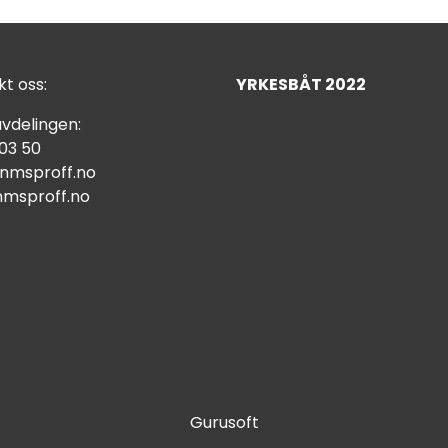
t oss:
YRKESBÅT 2022
vdelingen:
 03 50
nmsproff.no
msproff.no
Gurusoft