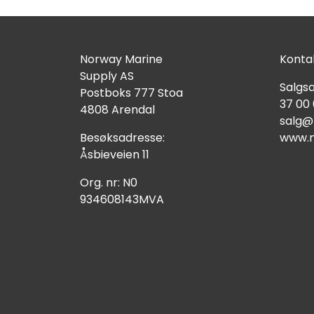
Norway Marine
Kontak
Supply AS
Salgsa
Postboks 777 Stoa
37 00
4808 Arendal
salg@
Besøksadresse:
www.n
Åsbieveien 11
Org. nr: N0
934608143MVA