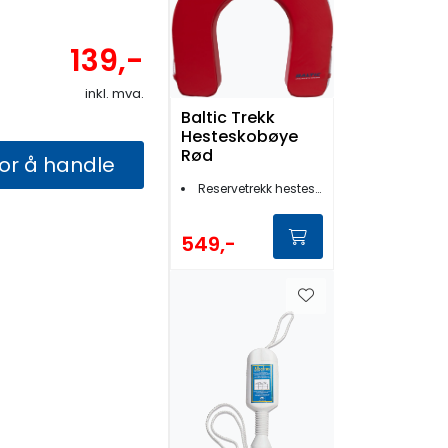
139,-
inkl. mva.
Baltic Trekk
Hesteskobøye
Rød
for å handle
Reservetrekk hesteskobøye
549,-