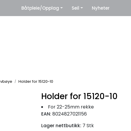
|
Båtpleie/Opplag
Seil
Nyheter
eter
Leverandører
ivbøye
Holder for 15120-10
Holder for 15120-10
For 22-25mm rekke
EAN:
8024827021156
Lager nettbutikk:
7 Stk