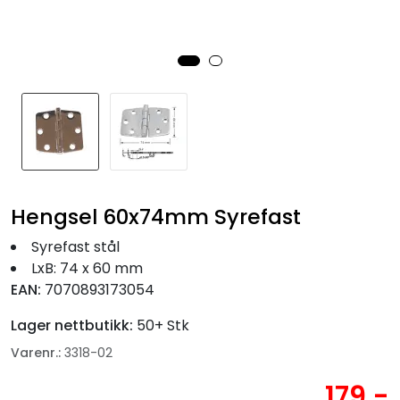
Fortøyning
Fritid/Sikkerhet
Båtpleie/Opplag
Seil
Hengsel 60x74mm Syrefast
Nyheter
Syrefast stål
LxB: 74 x 60 mm
EAN:
7070893173054
Lager nettbutikk:
50+ Stk
Varenr.:
3318-02
179,-