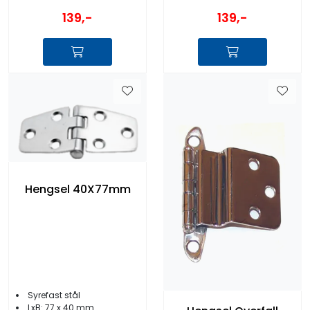
139,-
139,-
Hengsel 40X77mm
Syrefast stål
LxB: 77 x 40 mm