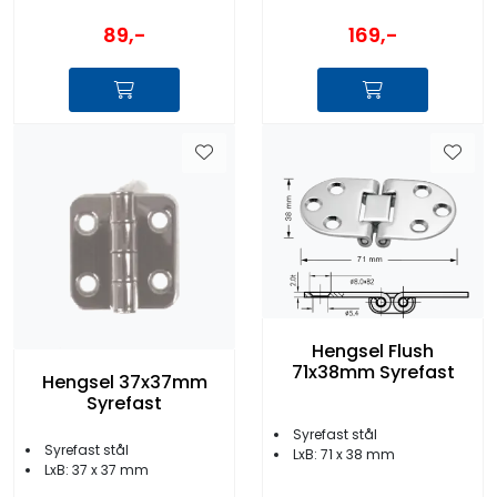
89,-
169,-
Hengsel Flush
71x38mm Syrefast
Hengsel 37x37mm
Syrefast
Syrefast stål
Syrefast stål
LxB: 71 x 38 mm
LxB: 37 x 37 mm