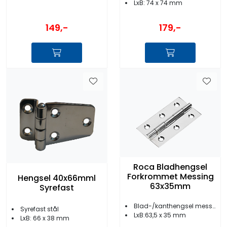
LxB: 74 x 74 mm
149,-
179,-
Roca Bladhengsel
Forkrommet Messing
Hengsel 40x66mml
63x35mm
Syrefast
Blad-/kanthengsel messing
Syrefast stål
LxB:63,5 x 35 mm
LxB: 66 x 38 mm