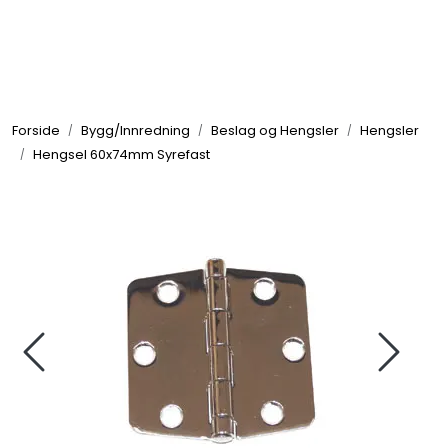
Skip to main content
Elektronikk
Forside
Bygg/Innredning
Beslag og Hengsler
Hengsler
Elektrisk
Hengsel 60x74mm Syrefast
Bygg/Innredning
Komfort
VVS
Motor/Styring