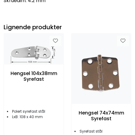
Skruedim: 4.2 mm
Lignende produkter
Hengsel 104x38mm
Syrefast
Polert syrefast stål
Hengsel 74x74mm
LxB: 108 x 40 mm
Syrefast
Syrefast stål