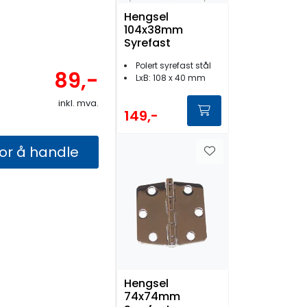
Hengsel
104x38mm
Syrefast
Polert syrefast stål
89,-
LxB: 108 x 40 mm
inkl. mva.
149,-
for å handle
Hengsel
74x74mm