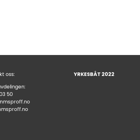
t oss:
YRKESBÅT 2022
vdelingen:
 03 50
nmsproff.no
msproff.no