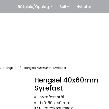
|
Båtpleie/Opplag
Seil
Nyheter
eter
Leverandører
Hengsler
Hengsel 40x60mm Syrefast
Hengsel 40x60mm
Syrefast
Syrefast stål
LxB: 60 x 40 mm
EAN:
7070893172903