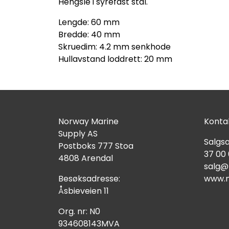
Hengsle i syrefast stål.
Lengde: 60 mm
Bredde: 40 mm
Skruedim: 4.2 mm senkhode
Hullavstand loddrett: 20 mm
Norway Marine
Kontak
Supply AS
Salgsa
Postboks 777 Stoa
37 00
4808 Arendal
salg@
Besøksadresse:
www.n
Åsbieveien 11
Org. nr: N0
934608143MVA