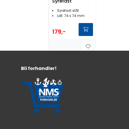
Syrefast
Syrefast stål
LxB: 74 x 74 mm
179,-
Bli forhandler!
Hengsel
40x66mml
Syrefast
Syrefast stål
LxB: 66 x 38 mm