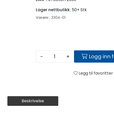
Lager nettbutikk:
50+ Stk
Varenr.:
3304-01
-
+
Logg inn 
Legg til favoritter
Beskrivelse