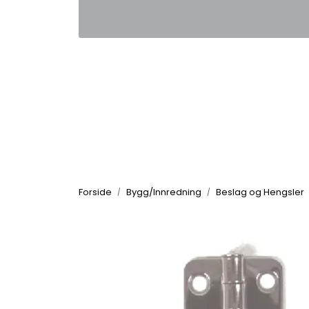
Skip to main content
|
|
Kontakt oss
Nyhetsbrev
Nyh
Forside
Bygg/Innredning
Beslag og Hengsler