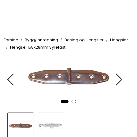
Skip to main content
Elektronikk
Forside
Bygg/Innredning
Beslag og Hengsler
Hengsler
Elektrisk
Hengsel 158x28mm Syrefast
Bygg/Innredning
Komfort
VVS
Motor/Styring