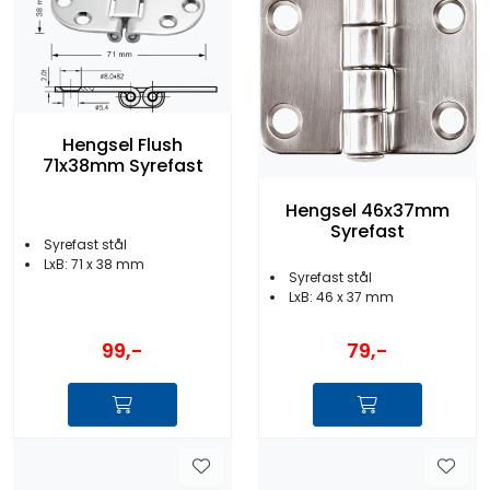
Hengsel Flush
71x38mm Syrefast
Hengsel 46x37mm
Syrefast
Syrefast stål
LxB: 71 x 38 mm
Syrefast stål
LxB: 46 x 37 mm
99,-
79,-