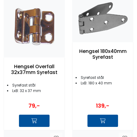
Hengsel 180x40mm
Syrefast
Hengsel Overfall
32x37mm Syrefast
Syrefast stål
LxB: 180 x 40 mm
Syrefast stål
LxB: 32 x 37 mm
79,-
139,-