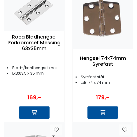
Roca Bladhengsel
Forkrommet Messing
63x35mm
Hengsel 74x74mm
Syrefast
Blad-/kanthengsel messing
LxB:63,5 x 35 mm
Syrefast stål
LxB: 74 x 74 mm
169,-
179,-