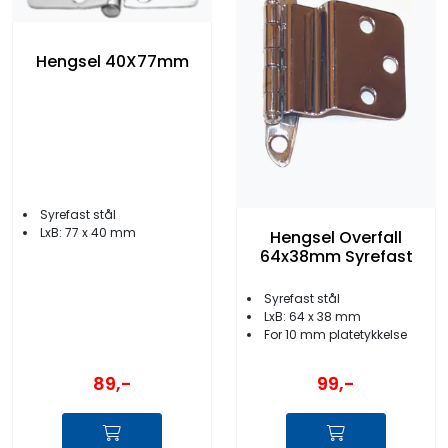
Hengsel 40X77mm
Syrefast stål
LxB: 77 x 40 mm
Hengsel Overfall
64x38mm Syrefast
Syrefast stål
LxB: 64 x 38 mm
For 10 mm platetykkelse
89,-
99,-