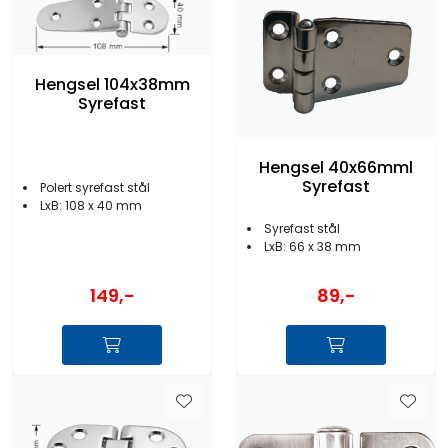
Hengsel 104x38mm
Syrefast
Hengsel 40x66mml
Syrefast
Polert syrefast stål
LxB: 108 x 40 mm
Syrefast stål
LxB: 66 x 38 mm
149,-
89,-