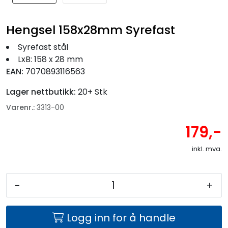
Fortøyning
Hengsel 158x28mm Syrefast
Fritid/Sikkerhet
Syrefast stål
LxB: 158 x 28 mm
Båtpleie/Opplag
EAN:
7070893116563
Lager nettbutikk:
20+ Stk
Seil
Varenr.:
3313-00
Nyheter
179,-
inkl. mva.
-
+
Logg inn for å handle