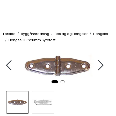
Skip to main content
Elektronikk
Forside
Bygg/Innredning
Beslag og Hengsler
Hengsler
Elektrisk
Hengsel 106x28mm Syrefast
Bygg/Innredning
Komfort
VVS
Motor/Styring