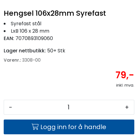
Fortøyning
Hengsel 106x28mm Syrefast
Fritid/Sikkerhet
Syrefast stål
LxB 106 x 28 mm
EAN:
7070893109060
Båtpleie/Opplag
Lager nettbutikk:
50+ Stk
Seil
Varenr.:
3308-00
79,-
Nyheter
inkl. mva.
-
+
Logg inn for å handle