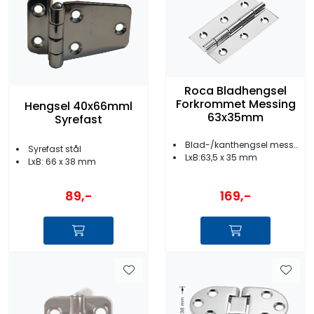
Roca Bladhengsel
Forkrommet Messing
Hengsel 40x66mml
63x35mm
Syrefast
Blad-/kanthengsel messing
Syrefast stål
LxB:63,5 x 35 mm
LxB: 66 x 38 mm
89,-
169,-