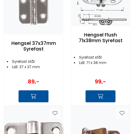
Hengsel Flush
71x38mm Syrefast
Hengsel 37x37mm
Syrefast
Syrefast stål
Syrefast stål
LxB: 71 x 38 mm
LxB: 37 x 37 mm
99,-
89,-