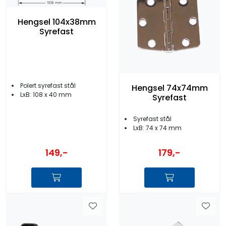
Hengsel 104x38mm
Syrefast
Polert syrefast stål
Hengsel 74x74mm
LxB: 108 x 40 mm
Syrefast
Syrefast stål
LxB: 74 x 74 mm
149,-
179,-