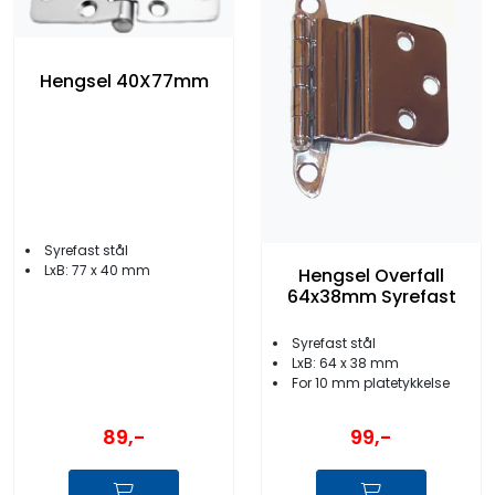
Hengsel 40X77mm
Syrefast stål
LxB: 77 x 40 mm
Hengsel Overfall
64x38mm Syrefast
Syrefast stål
LxB: 64 x 38 mm
For 10 mm platetykkelse
89,-
99,-