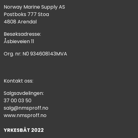
Norway Marine Supply AS
Postboks 777 Stoa
4808 Arendal
Besøksadresse:
Åsbieveien 11
Org. nr: N0 934608143MVA
Kontakt oss:
Salgsavdelingen:
37 00 03 50
salg@nmsproff.no
www.nmsproff.no
YRKESBÅT 2022