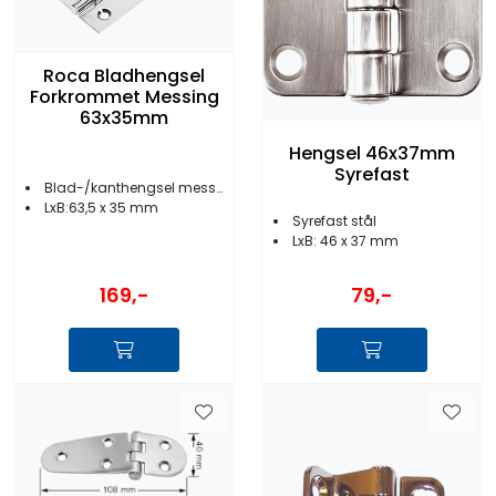
Roca Bladhengsel
Forkrommet Messing
63x35mm
Hengsel 46x37mm
Syrefast
Blad-/kanthengsel messing
LxB:63,5 x 35 mm
Syrefast stål
LxB: 46 x 37 mm
169,-
79,-