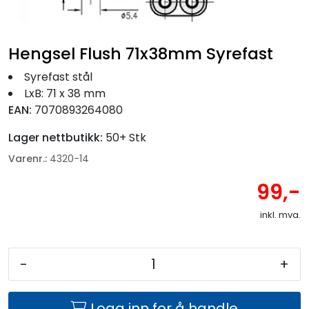
Fortøyning
Fritid/Sikkerhet
Hengsel Flush 71x38mm Syrefast
Syrefast stål
Båtpleie/Opplag
LxB: 71 x 38 mm
EAN:
7070893264080
Seil
Lager nettbutikk:
50+ Stk
Varenr.:
4320-14
Nyheter
99,-
inkl. mva.
-
+
Logg inn for å handle