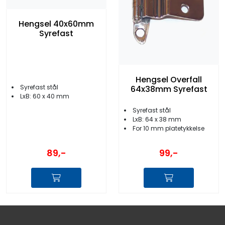
Hengsel 40x60mm
Syrefast
Hengsel Overfall
Syrefast stål
64x38mm Syrefast
LxB: 60 x 40 mm
Syrefast stål
LxB: 64 x 38 mm
For 10 mm platetykkelse
89,-
99,-