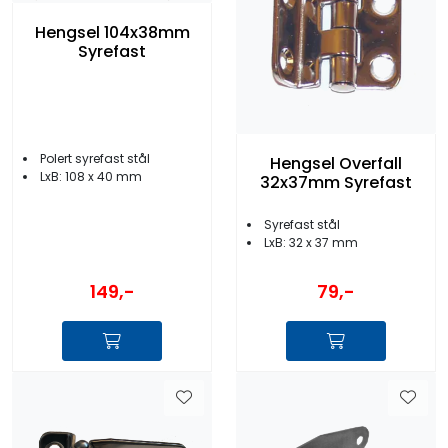
Hengsel 104x38mm
Syrefast
Polert syrefast stål
Hengsel Overfall
LxB: 108 x 40 mm
32x37mm Syrefast
Syrefast stål
LxB: 32 x 37 mm
149,-
79,-