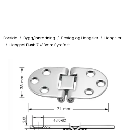
Skip to main content
Elektronikk
Forside
Bygg/Innredning
Beslag og Hengsler
Hengsler
Elektrisk
Hengsel Flush 71x38mm Syrefast
Bygg/Innredning
Komfort
VVS
Motor/Styring