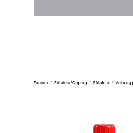
Skip to main content
|
|
Kontakt oss
Nyhetsbrev
Nyh
Forside
Båtpleie/Opplag
Båtpleie
Voks og 