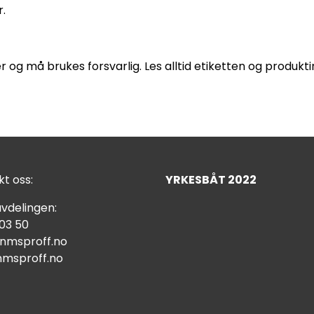
r.
r og må brukes forsvarlig. Les alltid etiketten og produk
t oss:
YRKESBÅT 2022
vdelingen:
 03 50
nmsproff.no
msproff.no