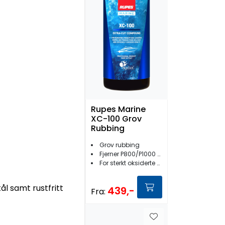
Rupes Marine
XC-100 Grov
Rubbing
Grov rubbing
Fjerner P800/P1000 slipemerker
For sterkt oksiderte overflater
ål samt rustfritt
439,-
Fra: