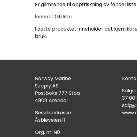
Er glimrende til oppfriskning av fenderliste
Innhold: 0,5 liter
I dette produktet inneholder det kjemikalie
bruk.
Norway Marine
Kontak
Supply AS
Salgsa
Postboks 777 Stoa
37 00
4808 Arendal
salg@
Besøksadresse:
www.n
Åsbieveien 11
Org. nr: N0