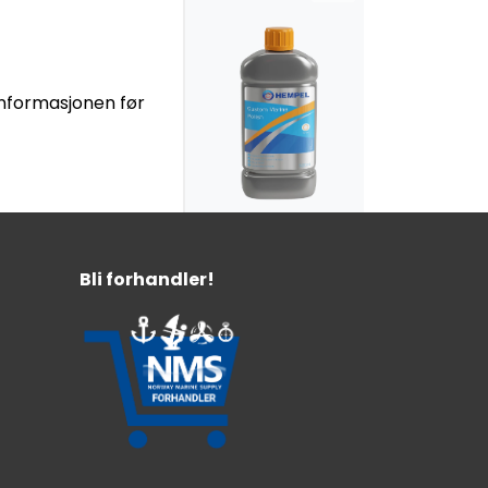
tinformasjonen før
Hempel Custom
Marine Polish
Bli forhandler!
Renser/polerer/beskytter
Fornyer glans
Fjerner oksidering
339,-