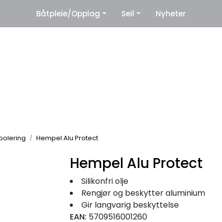
|
Båtpleie/Opplag
Seil
Nyheter
eter
Leverandører
polering
Hempel Alu Protect
Hempel Alu Protect
Silikonfri olje
Rengjør og beskytter aluminium
Gir langvarig beskyttelse
EAN:
5709516001260