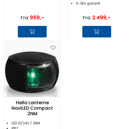
5-års garanti
959,-
2.499,-
Fra:
Fra:
Hella Lanterne
NaviLED Compact
2NM
LED 12/24V / 2NM
IP67