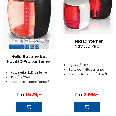
Hella Lanterner
NaviLED PRO
Hella Rattmerket
NaviLED Pro Lanterner
12/24V / IP67
Sorte og hvite varianter
Rattmerket LED lanterner
Styrbord/babord/akter/topp/bicolour
IP67 / 12/24V
Styrbord/babord/anker/akter/topp
2.199,-
1.629,-
Fra:
Fra: