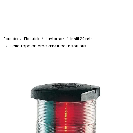
Skip to main content
Elektronikk
Forside
Elektrisk
Lanterner
Inntil 20 mtr
Elektrisk
Hella Topplanterne 2NM tricolur sort hus
Bygg/Innredning
Komfort
VVS
Motor/Styring