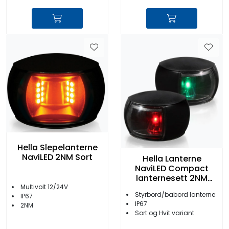
Hella Slepelanterne
NaviLED 2NM Sort
Hella Lanterne
NaviLED Compact
lanternesett 2NM
12/24V
Multivolt 12/24V
Styrbord/babord lanterne
IP67
IP67
2NM
Sort og Hvit variant