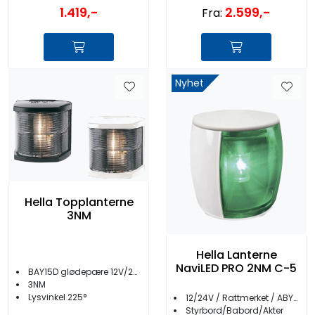
1.419,-
2.599,-
Fra:
Nyhet
Hella Topplanterne
3NM
Hella Lanterne
NaviLED PRO 2NM C-5
BAY15D glødepære 12V/25W
3NM
Lysvinkel 225°
12/24V / Rattmerket / ABYC C-5
Styrbord/Babord/Akter