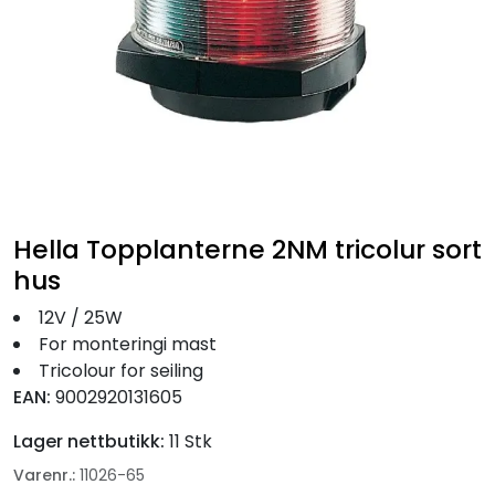
Fortøyning
Fritid/Sikkerhet
Båtpleie/Opplag
Seil
Hella Topplanterne 2NM tricolur sort
Nyheter
hus
12V / 25W
For monteringi mast
Tricolour for seiling
EAN:
9002920131605
Lager nettbutikk:
11 Stk
Varenr.:
11026-65