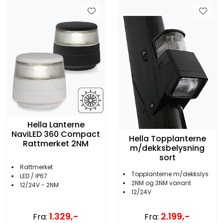
Hella Lanterne
NaviLED 360 Compact
Hella Topplanterne
Rattmerket 2NM
m/dekksbelysning
sort
Rattmerket
Topplanterne m/dekkslys
LED / IP67
2NM og 3NM variant
12/24V - 2NM
12/24V
1.329,-
2.199,-
Fra:
Fra: