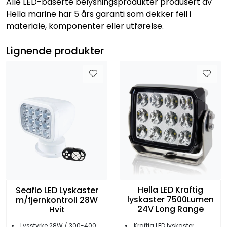
Alle LED-baserte belysningsprodukter produsert av
Hella marine har 5 års garanti som dekker feil i
materiale, komponenter eller utførelse.
Lignende produkter
Hella LED Kraftig
Seaflo LED Lyskaster
lyskaster 7500Lumen
m/fjernkontroll 28W
24V Long Range
Hvit
Kraftig LED lyskaster
Lysstyrke 28W / 300-400 meter