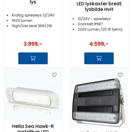
lys
LED lyskaster bredt
lysbilde Hvit
Kraftig spredelys 12/24V
12/24V - spredelys
1500 lumen
Vanntett IP6K7
High/low level 18W/2W
2200 Lumen /25 W fjernlys, 220 lumens/5 W nærlys
3.999,-
4.599,-
Hella Sea Hawk-R
innfellbar LED