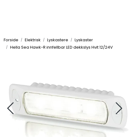
Skip to main content
Elektronikk
Forside
Elektrisk
Lyskastere
Lyskaster
Elektrisk
Hella Sea Hawk-R innfellbar LED dekkslys Hvit 12/24V
Bygg/Innredning
Komfort
VVS
Motor/Styring