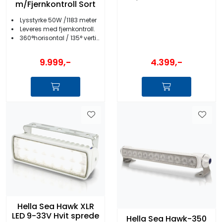
m/Fjernkontroll Sort
Lysstyrke 50W /1183 meter
Leveres med fjernkontroll.
360°horisontal / 135° vertikal bevegelse
4.399,-
9.999,-
Hella Sea Hawk XLR
LED 9-33V Hvit sprede
Hella Sea Hawk-350