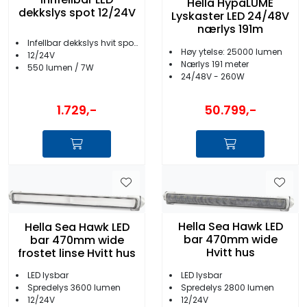
Hella HypaLUME
dekkslys spot 12/24V
Lyskaster LED 24/48V
nærlys 191m
Infellbar dekkslys hvit spotlys
Høy ytelse: 25000 lumen
12/24V
Nærlys 191 meter
550 lumen / 7W
24/48V - 260W
1.729,-
50.799,-
Hella Sea Hawk LED
Hella Sea Hawk LED
bar 470mm wide
bar 470mm wide
Hvitt hus
frostet linse Hvitt hus
LED lysbar
LED lysbar
Spredelys 2800 lumen
Spredelys 3600 lumen
12/24V
12/24V