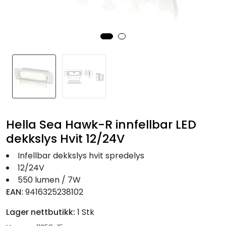
Fortøyning
Fritid/Sikkerhet
Båtpleie/Opplag
Seil
Hella Sea Hawk-R innfellbar LED
Nyheter
dekkslys Hvit 12/24V
Infellbar dekkslys hvit spredelys
12/24V
550 lumen / 7W
EAN:
9416325238102
Lager nettbutikk:
1 Stk