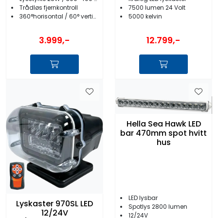
7500 lumen 24 Volt
Trådløs fjernkontroll
5000 kelvin
360°horisontal / 60° vertikal bevegelse
3.999,-
12.799,-
Hella Sea Hawk LED
bar 470mm spot hvitt
hus
LED lysbar
Lyskaster 970SL LED
Spotlys 2800 lumen
12/24V
12/24V