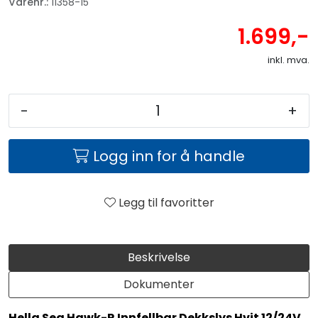
Varenr.:
11358-15
1.699,-
inkl. mva.
-
+
Logg inn for å handle
Legg til favoritter
Beskrivelse
Dokumenter
Hella Sea Hawk-R Innfellbar Dekkslys Hvit 12/24V