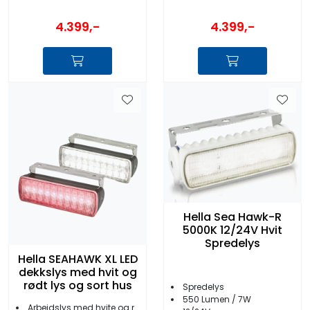
4.399,-
4.399,-
Hella Sea Hawk-R
5000K 12/24V Hvit
Spredelys
Hella SEAHAWK XL LED
dekkslys med hvit og
rødt lys og sort hus
Spredelys
550 Lumen / 7W
Arbeidslys med hvite og røde LED