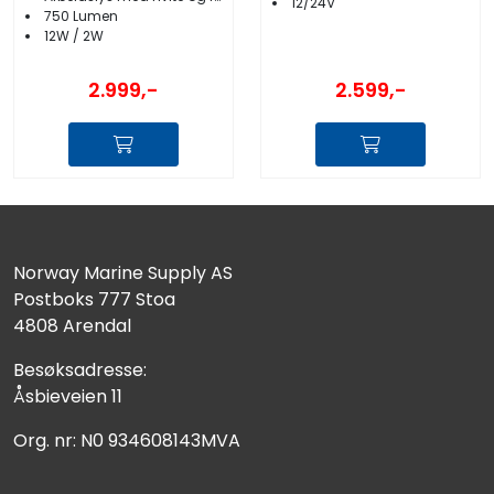
12/24V
750 Lumen
12W / 2W
2.999,-
2.599,-
Norway Marine Supply AS
Postboks 777 Stoa
4808 Arendal
Besøksadresse:
Åsbieveien 11
Org. nr: N0 934608143MVA