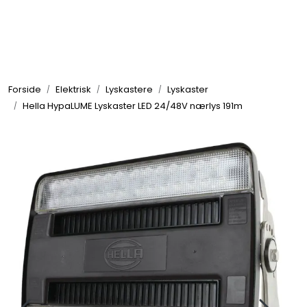
Skip to main content
Elektronikk
Forside
Elektrisk
Lyskastere
Lyskaster
Elektrisk
Hella HypaLUME Lyskaster LED 24/48V nærlys 191m
Bygg/Innredning
Komfort
VVS
Motor/Styring