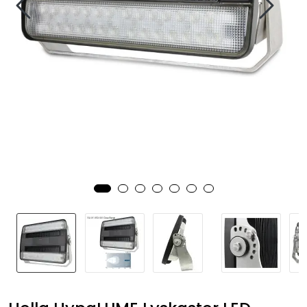
Fortøyning
Fritid/Sikkerhet
Båtpleie/Opplag
Seil
Nyheter