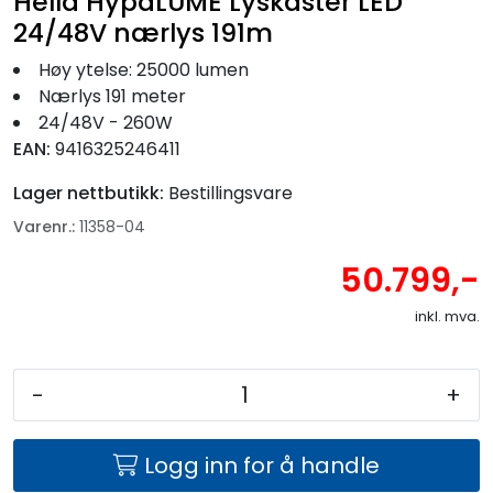
Hella HypaLUME Lyskaster LED
24/48V nærlys 191m
Høy ytelse: 25000 lumen
Nærlys 191 meter
24/48V - 260W
EAN:
9416325246411
Lager nettbutikk:
Bestillingsvare
Varenr.:
11358-04
50.799,-
inkl. mva.
-
+
Logg inn for å handle