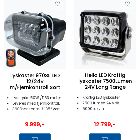
Hella LED Kraftig
Lyskaster 970SL LED
lyskaster 7500Lumen
12/24V
24V Long Range
m/Fjernkontroll Sort
Kraftig LED lyskaster
Lysstyrke 50W /1183 meter
7500 lumen 24 Volt
Leveres med fjernkontroll.
5000 kelvin
360°horisontal / 135° vertikal bevegelse
9.999,-
12.799,-