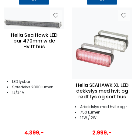
Hella Sea Hawk LED
bar 470mm wide
Hvitt hus
LED lysbar
Hella SEAHAWK XL LED
Spredelys 2800 lumen
dekkslys med hvit og
12/24V
rødt lys og sort hus
Arbeidslys med hvite og røde LED
750 Lumen
12W / 2W
4.399,-
2.999,-