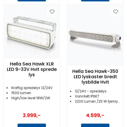
Hella Sea Hawk XLR
LED 9-33V Hvit sprede
Hella Sea Hawk-350
lys
LED lyskaster bredt
lysbilde Hvit
Kraftig spredelys 12/24V
12/24V - spredelys
1500 lumen
Vanntett IP6K7
High/low level 18W/2W
2200 Lumen /25 W fjernlys, 220 lumens/5 W nærlys
3.999,-
4.599,-