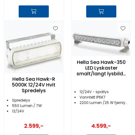
Hella Sea Hawk-350
LED Lyskaster
smalt/langt lysbilde
Hella Sea Hawk-R
Hvit
5000K 12/24V Hvit
Spredelys
12/24V - spotlys
Vanntett IP6K7
Spredelys
2200 Lumen /25 W fjernlys, 220 lumens/5 W nærlys
550 Lumen / 7W
12/24V
2.599,-
4.599,-