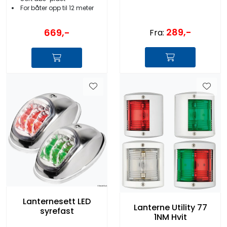
For båter opp til 12 meter
289,-
669,-
Fra:
Lanternesett LED
Lanterne Utility 77
syrefast
1NM Hvit