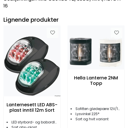
16
Lignende produkter
Hella Lanterne 2NM
Topp
Lanternesett LED ABS-
Sofitten glødepære 12V/10W
plast inntil 12m Sort
Lysvinkel 225°
Sort og hvit variant
LED styrbord- og babordlanterne
Sort abs-plast