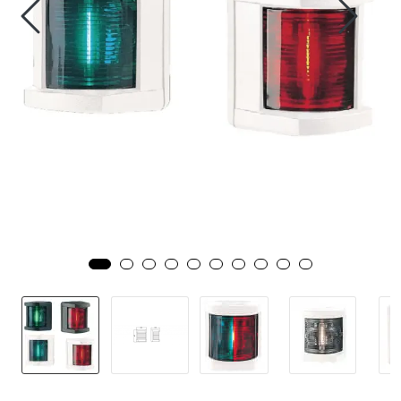
Fortøyning
Fritid/Sikkerhet
Båtpleie/Opplag
Seil
Nyheter