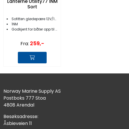
Lanterne Utility77 1NM
Sort
Sofitten glødepære 12V/10W
1NM
Godkjent for båter opp til 12 meter
259,-
Fra:
Norway Marine Supply AS
Postboks 777 Stoa
4808 Arendal
Besøksadresse:
Åsbieveien 11