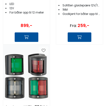
LED
Sofitten glødepære 12V/10W
12V
1NM
For båter opp til 12 meter
Godkjent for båter opp til 12 meter
899,-
259,-
Fra: