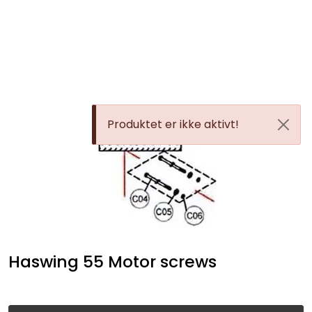
Skip to main content
Elektronikk
Elektrisk
Produktet er ikke aktivt!
Bygg/Innredning
Komfort
VVS
Haswing 55 Motor screws
Motor/Styring