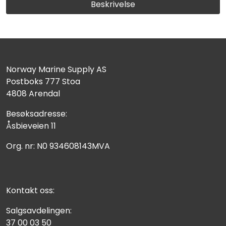
Fortøyning
Beskrivelse
Fritid/Sikkerhet
Båtpleie/Opplag
Norway Marine Supply AS
Postboks 777 Stoa
4808 Arendal
Seil
Besøksadresse:
Nyheter
Åsbieveien 11
Org. nr: N0 934608143MVA
Kontakt oss:
Salgsavdelingen:
37 00 03 50