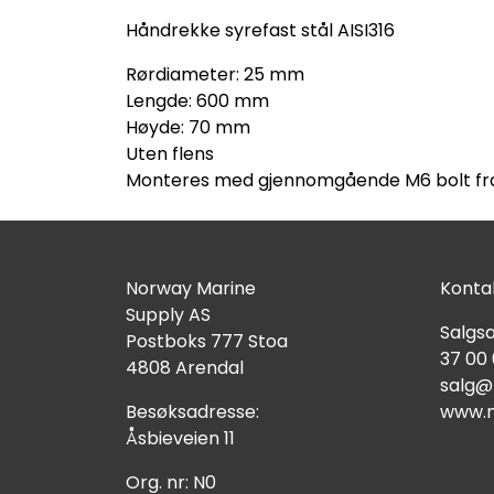
Håndrekke syrefast stål AISI316
Rørdiameter: 25 mm
Lengde: 600 mm
Høyde: 70 mm
Uten flens
Monteres med gjennomgående M6 bolt fr
Norway Marine
Kontak
Supply AS
Salgsa
Postboks 777 Stoa
37 00
4808 Arendal
salg@
Besøksadresse:
www.n
Åsbieveien 11
Org. nr: N0