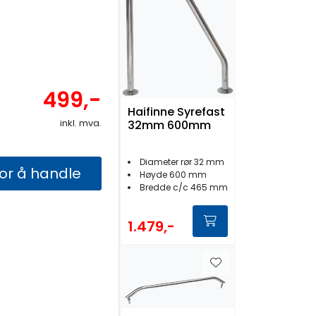
499,-
Haifinne Syrefast
inkl. mva.
32mm 600mm
Diameter rør 32 mm
for å handle
Høyde 600 mm
Bredde c/c 465 mm
1.479,-