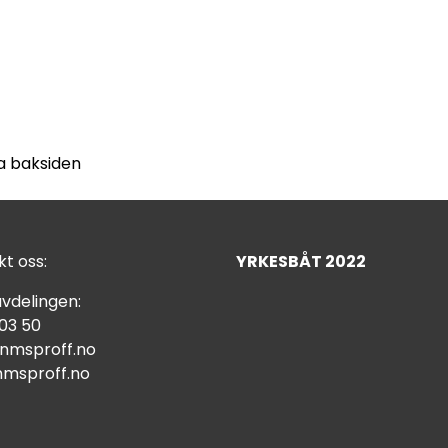
a baksiden
t oss:
YRKESBÅT 2022
vdelingen:
 03 50
nmsproff.no
msproff.no