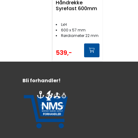
Håndrekke
Syrefast 600mm
LxH
600 x 57 mm
Rørdiameter 22 mm
539,-
Bli forhandler!
Håndrekke
Syrefast 300mm
Lengde 300 mm
Høyde 70 mm
For M8 bolter
499,-