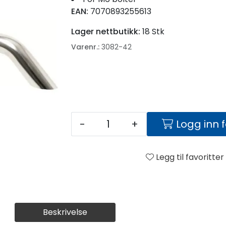
EAN:
7070893255613
Lager nettbutikk:
18 Stk
Varenr.:
3082-42
-
+
Logg inn 
Legg til favoritter
Beskrivelse