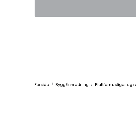
Skip to main content
|
|
Kontakt oss
Nyhetsbrev
Nyh
Forside
Bygg/Innredning
Plattform, stiger og 