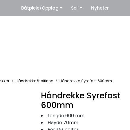
|
Båtpleie/Opplag
Seil
Nyheter
eter
Leverandører
rekker
Håndrekke/haifinne
Håndrekke Syrefast 600mm
Håndrekke Syrefast
600mm
Lengde 600 mm
Høyde 70mm
For M6 bolter