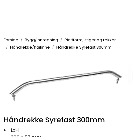
Skip to main content
Elektronikk
Forside
Bygg/Innredning
Plattform, stiger og rekker
Elektrisk
Håndrekke/haifinne
Håndrekke Syrefast 300mm
Bygg/Innredning
Komfort
VVS
Håndrekke Syrefast 300mm
Motor/Styring
LxH