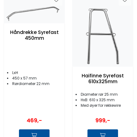
Håndrekke Syrefast
450mm
LxH
Haifinne Syrefast
450 x 57 mm
610x325mm
Rørdiameter 22 mm
Diameter rør 25 mm
HxB: 610 x 325 mm
Med øyer for rekkewire
469,-
999,-