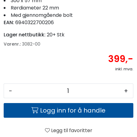
300 x 57 mm
Fortøyning
Rørdiameter 22 mm
Med gjennomgående bolt
Fritid/Sikkerhet
EAN:
6940322700206
Lager nettbutikk:
20+ Stk
Båtpleie/Opplag
Varenr.:
3082-00
399,-
Seil
inkl. mva.
Nyheter
-
+
Logg inn for å handle
Legg til favoritter