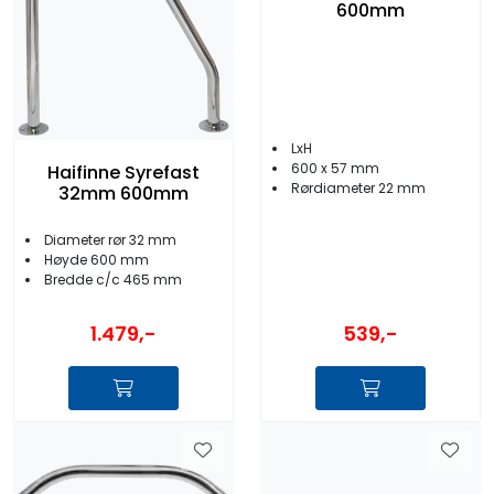
600mm
LxH
600 x 57 mm
Haifinne Syrefast
Rørdiameter 22 mm
32mm 600mm
Diameter rør 32 mm
Høyde 600 mm
Bredde c/c 465 mm
1.479,-
539,-