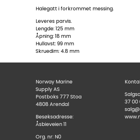
Halegatt i forkrommet messing.
Leveres parvis.
Lengde: 125 mm
Åpning: 18 mm
Hullavst: 99 mm
Skruedim: 4.8 mm
Norway Marine
Kontak
Supply AS
Salgsa
Postboks 777 Stoa
37 00
4808 Arendal
salg@
Besøksadresse:
www.n
Åsbieveien 11
Org. nr: N0