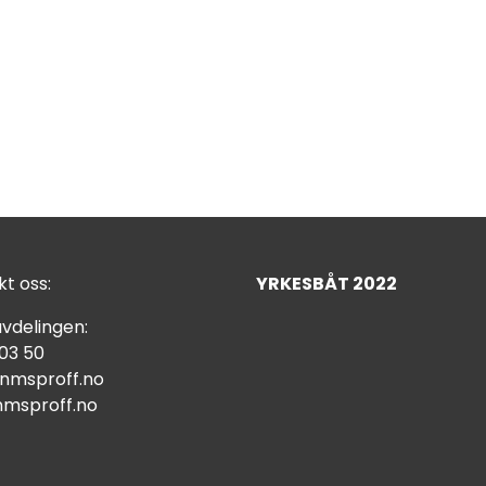
t oss:
YRKESBÅT 2022
vdelingen:
 03 50
nmsproff.no
msproff.no