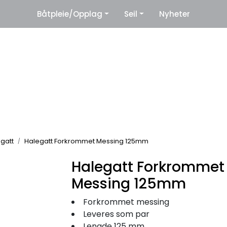
|
Båtpleie/Opplag
Seil
Nyheter
eter
Leverandører
gatt
Halegatt Forkrommet Messing 125mm
Halegatt Forkrommet
Messing 125mm
Forkrommet messing
Leveres som par
Lengde 125 mm