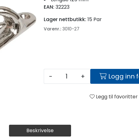
EAN:
32223
Lager nettbutikk:
15 Par
Varenr.:
3010-27
-
+
Logg inn 
Legg til favoritter
Beskrivelse