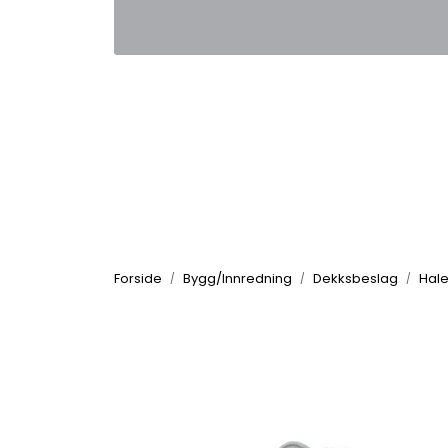
Skip to main content
|
|
Kontakt oss
Nyhetsbrev
Nyh
Forside
Bygg/Innredning
Dekksbeslag
Hale