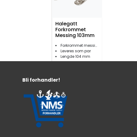
Halegatt
Forkrommet
Messing 103mm
Forkrommet messing
Leveres som par
Lengde 104 mm
579,-
Bli forhandler!
Halegatt
Syrefast 152mm
AISI316 syrefast stål