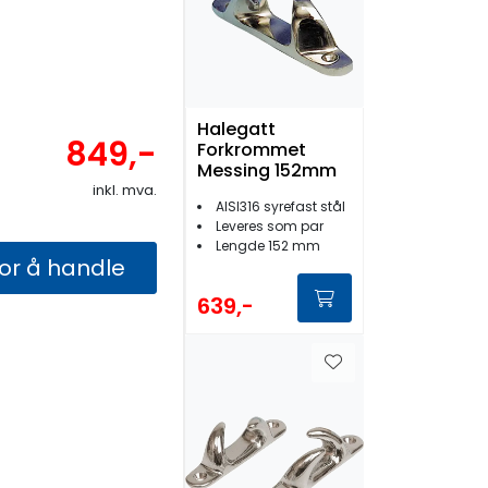
Halegatt
849,-
Forkrommet
Messing 152mm
inkl. mva.
AISI316 syrefast stål
Leveres som par
Lengde 152 mm
for å handle
639,-