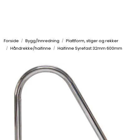
Skip to main content
Elektronikk
Forside
Bygg/Innredning
Plattform, stiger og rekker
Elektrisk
Håndrekke/haifinne
Haifinne Syrefast 32mm 600mm
Bygg/Innredning
Komfort
VVS
Motor/Styring