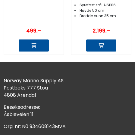
Syrefast stål AISI316
Høyde 50 cm
Bredde bunn 35 cm
499,-
2.199,-
Norway Marine Supply AS
Postboks 777 Stoa
4808 Arendal
Besøksadresse:
Åsbieveien 11
Org. nr: N0 934608143MVA