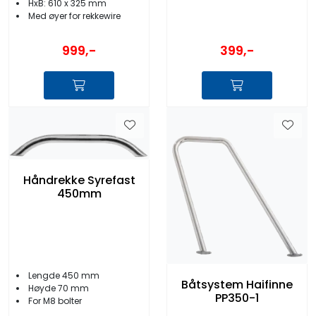
HxB: 610 x 325 mm
Med øyer for rekkewire
399,-
999,-
Håndrekke Syrefast
450mm
Lengde 450 mm
Båtsystem Haifinne
Høyde 70 mm
PP350-1
For M8 bolter