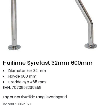
Fortøyning
Fritid/Sikkerhet
Båtpleie/Opplag
Seil
Nyheter
Haifinne Syrefast 32mm 600mm
Diameter rør 32 mm
Høyde 600 mm
Bredde c/c 465 mm
EAN:
7070893265858
Lager nettbutikk:
Lang leveringstid
Varenr.:
3062-63