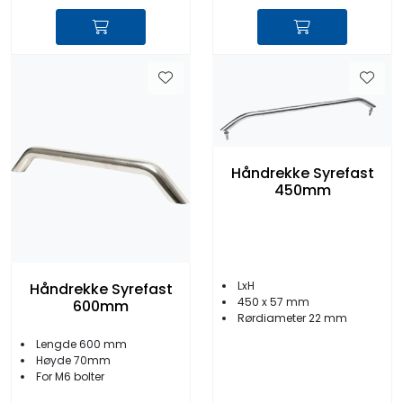
Håndrekke Syrefast
450mm
LxH
Håndrekke Syrefast
450 x 57 mm
600mm
Rørdiameter 22 mm
Lengde 600 mm
Høyde 70mm
For M6 bolter