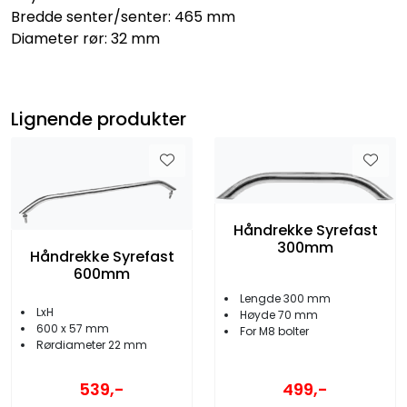
Bredde senter/senter: 465 mm
Diameter rør: 32 mm
Lignende produkter
Håndrekke Syrefast
300mm
Håndrekke Syrefast
600mm
Lengde 300 mm
LxH
Høyde 70 mm
600 x 57 mm
For M8 bolter
Rørdiameter 22 mm
499,-
539,-