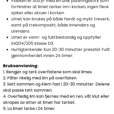
Flasken er utstyr med en unik påføringskork som
forhindrer at limet tørker inn i korken, ingen flere
spiker eller skruer i korken.
Limet kan brukes på både hardt og mykt treverk,
samt på trekompositt, både innendørs og
utendørs.
Limet er vann- og fuktbestandig og oppfyller
EN204/205 klasse D3.
Hurtigtørkende. Kun 20-30 minutter presstid. Fullt
gjennomherdet innen 24 timer.
Bruksanvisning:
1. Rengjør og tørk overflatene som skal limes.
2. Påfør rikelig med lim på overflaten.
3. Sett sammen og klem fast i 20-30 minutter. Delene
skal passe tett sammen.
4. Overflødig lim kan fjernes med en ren, våt klut eller
skrapes av etter at limet har tørket.
5. La limet tørke i 24 timer.