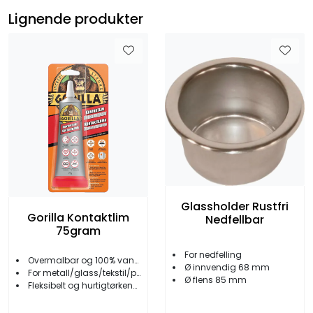
Lignende produkter
Glassholder Rustfri
Gorilla Kontaktlim
Nedfellbar
75gram
For nedfelling
Overmalbar og 100% vanntett
Ø innvendig 68 mm
For metall/glass/tekstil/plast m.m.
Ø flens 85 mm
Fleksibelt og hurtigtørkende