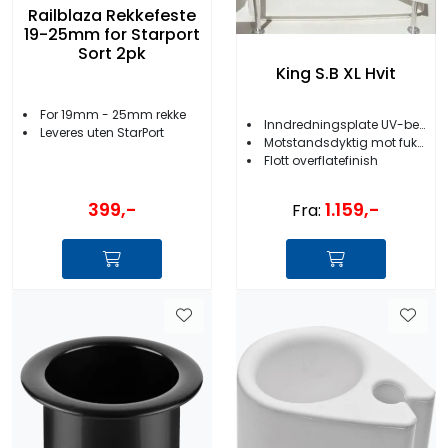
Railblaza Rekkefeste
19-25mm for Starport
Sort 2pk
King S.B XL Hvit
For 19mm - 25mm rekke
Inndredningsplate UV-bestandig polymer
Leveres uten StarPort
Motstandsdyktig mot fukt/sol/luft/vann
Flott overflatefinish
399,-
1.159,-
Fra: