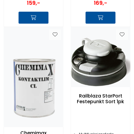
159,-
169,-
Railblaza StarPort
Festepunkt Sort 1pk
Chemimax