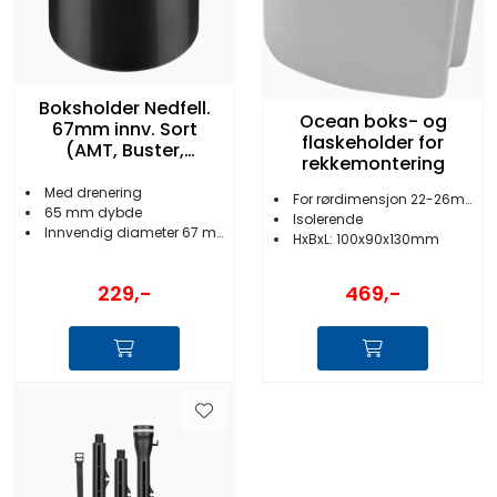
Boksholder Nedfell.
Ocean boks- og
67mm innv. Sort
flaskeholder for
(AMT, Buster,
rekkemontering
Yamarin)
Med drenering
For rørdimensjon 22-26mm
65 mm dybde
Isolerende
Innvendig diameter 67 mm
HxBxL: 100x90x130mm
229,-
469,-