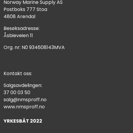
Norway Marine Supply AS
Postboks 777 Stoa
4808 Arendal
Besøksadresse:
Åsbieveien 11
Org. nr: N0 934608143MVA
Kontakt oss:
Salgsavdelingen:
37 00 03 50
salg@nmsproff.no
www.nmsproff.no
YRKESBÅT 2022