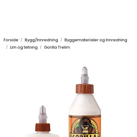
Skip to main content
Elektronikk
Forside
Bygg/Innredning
Byggematerialer og Innredning
Elektrisk
Lim og tetning
Gorilla Trelim
Bygg/Innredning
Komfort
VVS
Motor/Styring