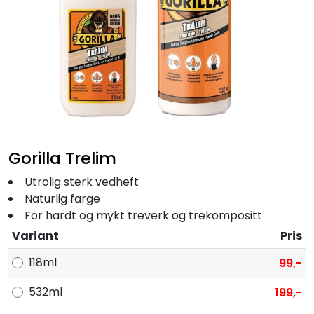
Fortøyning
Fritid/Sikkerhet
Båtpleie/Opplag
Seil
Gorilla Trelim
Nyheter
Utrolig sterk vedheft
Naturlig farge
For hardt og mykt treverk og trekompositt
Variant
Pris
118ml
99,-
532ml
199,-