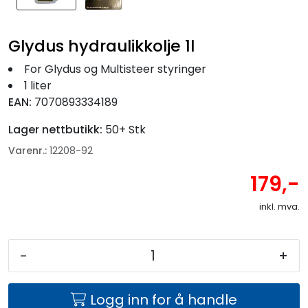
Glydus hydraulikkolje 1l
For Glydus og Multisteer styringer
1 liter
EAN:
7070893334189
Lager nettbutikk:
50+ Stk
Varenr.:
12208-92
179,-
inkl. mva.
-
+
Logg inn for å handle