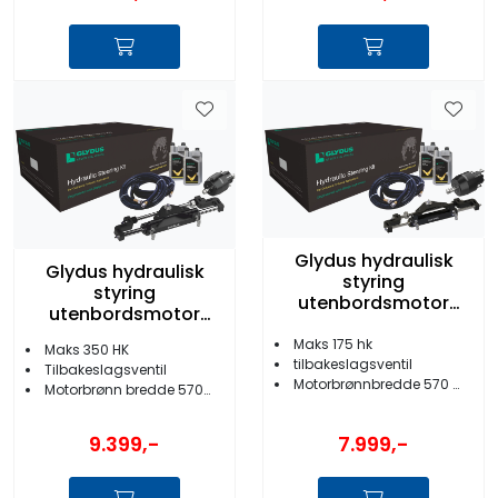
Glydus hydraulisk
Glydus hydraulisk
styring
styring
utenbordsmotor
utenbordsmotor
inntil 175 HK
inntil 350 HK
Maks 175 hk
Maks 350 HK
tilbakeslagsventil
Tilbakeslagsventil
Motorbrønnbredde 570 mm
Motorbrønn bredde 570mm
7.999,-
9.399,-