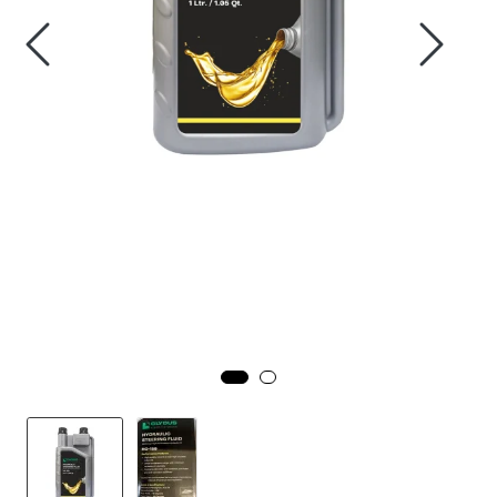
Fortøyning
Fritid/Sikkerhet
Båtpleie/Opplag
Seil
Nyheter