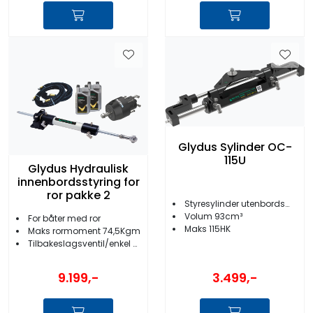
Glydus Sylinder OC-
115U
Glydus Hydraulisk
innenbordsstyring for
ror pakke 2
Styresylinder utenbordsmotor
Volum 93cm³
For båter med ror
Maks 115HK
Maks rormoment 74,5Kgm
Tilbakeslagsventil/enkel montering
3.499,-
9.199,-