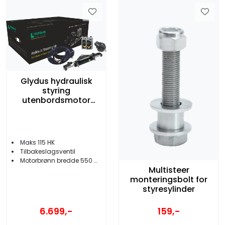
Glydus hydraulisk
styring
utenbordsmotor
inntil 115 HK
Maks 115 HK
Tilbakeslagsventil
Motorbrønn bredde 550 mm
Multisteer
monteringsbolt for
styresylinder
6.699,-
159,-