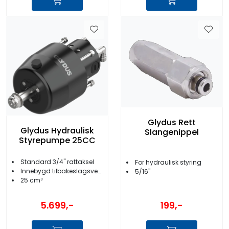
Glydus Rett
Glydus Hydraulisk
Slangenippel
Styrepumpe 25CC
Standard 3/4'' rattaksel
For hydraulisk styring
Innebygd tilbakeslagsventil
5/16''
25 cm³
199,-
5.699,-