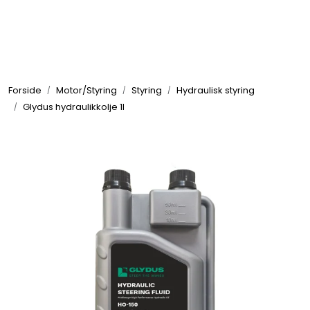
Skip to main content
Elektronikk
Forside
Motor/Styring
Styring
Hydraulisk styring
Elektrisk
Glydus hydraulikkolje 1l
Bygg/Innredning
Komfort
VVS
Motor/Styring