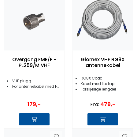
Overgang FME/F -
Glomex VHF RG8X
PL259/M VHF
antennekabel
RG8X Coax
VHF plugg
Kabel med lite tap
For antennekabel med FME-terminator
Forskjellige lengder
179,-
479,-
Fra: