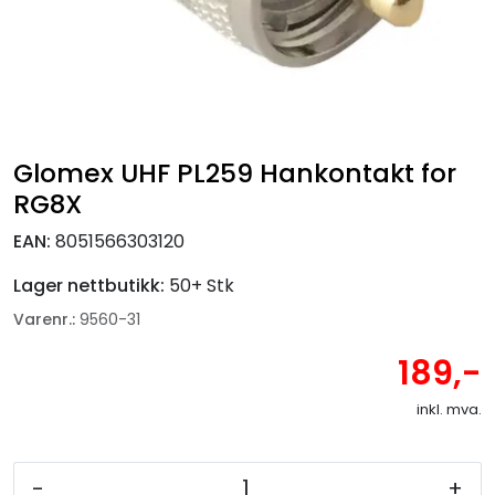
Fortøyning
Fritid/Sikkerhet
Båtpleie/Opplag
Glomex UHF PL259 Hankontakt for
RG8X
Seil
EAN:
8051566303120
Nyheter
Lager nettbutikk:
50+ Stk
Varenr.:
9560-31
189,-
inkl. mva.
-
+