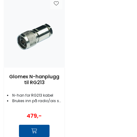
Glomex N-hanplugg
til RG213
N-han for RG213 kabel
Brukes inn på radio/ais som har N tilkobling
479,-