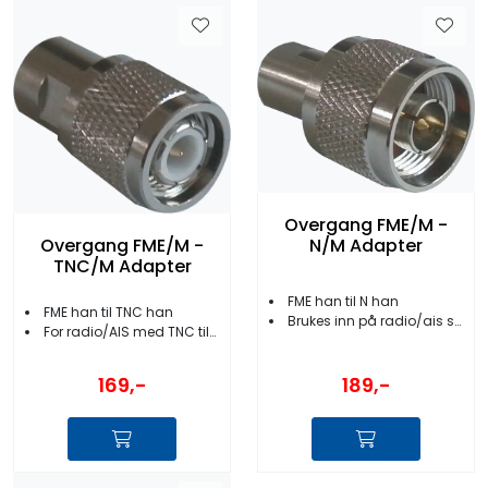
Overgang FME/M -
N/M Adapter
Overgang FME/M -
TNC/M Adapter
FME han til N han
FME han til TNC han
Brukes inn på radio/ais som har N tilkobling
For radio/AIS med TNC tilkobling
169,-
189,-