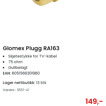
Fortøyning
Fritid/Sikkerhet
Båtpleie/Opplag
Seil
Glomex Plugg RA163
Skjøtestykke for TV-kabel
Nyheter
75 ohm
Gullbelagt
EAN:
8051566301980
Lager nettbutikk:
13 Stk
Varenr.:
9551-41
149,-