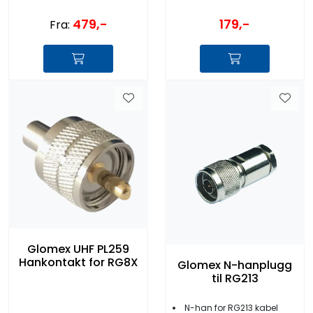
479,-
179,-
Fra:
Glomex UHF PL259
Hankontakt for RG8X
Glomex N-hanplugg
til RG213
N-han for RG213 kabel