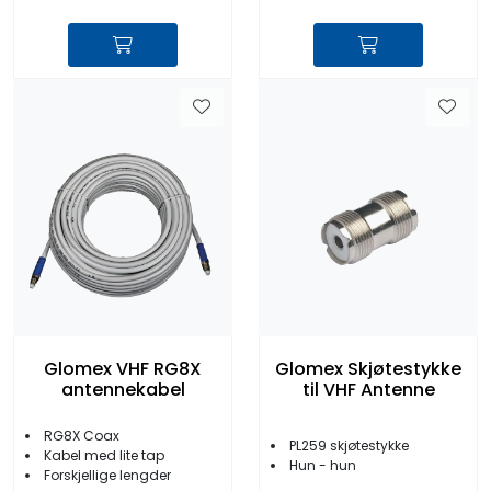
Glomex VHF RG8X
Glomex Skjøtestykke
antennekabel
til VHF Antenne
RG8X Coax
PL259 skjøtestykke
Kabel med lite tap
Hun - hun
Forskjellige lengder