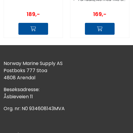
189,-
169,-
Norway Marine Supply AS
Postboks 777 Stoa
4808 Arendal
Besøksadresse:
Åsbieveien 11
Org. nr: N0 934608143MVA