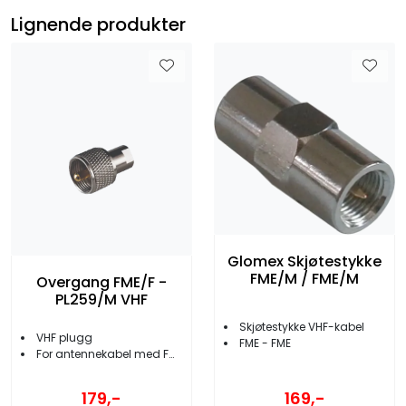
Lignende produkter
Glomex Skjøtestykke
FME/M / FME/M
Overgang FME/F -
PL259/M VHF
Skjøtestykke VHF-kabel
VHF plugg
FME - FME
For antennekabel med FME-terminator
179,-
169,-