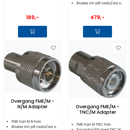
Brukes inn på radio/ais som har N tilkobling
189,-
479,-
Overgang FME/M -
N/M Adapter
Overgang FME/M -
TNC/M Adapter
FME han til N han
FME han til TNC han
Brukes inn på radio/ais som har N tilkobling
For radio/AIS med TNC tilkobling