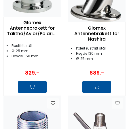
Glomex
Glomex
Antennebrakett for
Antennebrakett for
Talitha/Avior/Polaris/
Nashira
WebBoat
Rustfritt stål
Polert rustfritt stål
Ø: 25 mm
Høyde 130 mm
Høyde: 150 mm
Ø: 25 mm
829,-
889,-