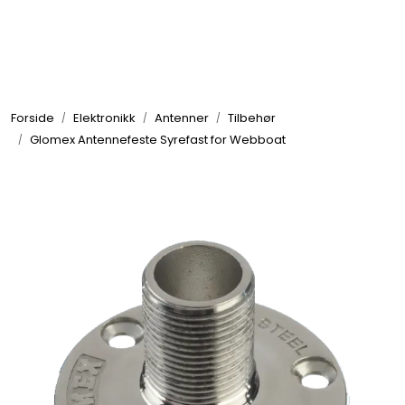
Skip to main content
Elektronikk
Forside
Elektronikk
Antenner
Tilbehør
Elektrisk
Glomex Antennefeste Syrefast for Webboat
Bygg/Innredning
Komfort
VVS
Motor/Styring