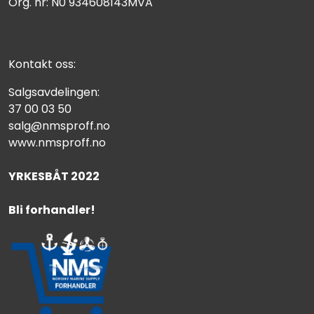
Org. nr: N0 934608143MVA
Kontakt oss:
Salgsavdelingen:
37 00 03 50
salg@nmsproff.no
www.nmsproff.no
YRKESBÅT 2022
Bli forhandler!