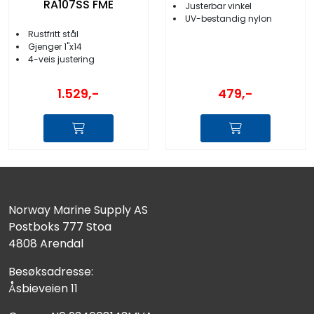
RA107SS FME
Justerbar vinkel
UV-bestandig nylon
Rustfritt stål
Gjenger 1''x14
4-veis justering
1.529,-
479,-
Norway Marine Supply AS
Postboks 777 Stoa
4808 Arendal
Besøksadresse:
Åsbieveien 11