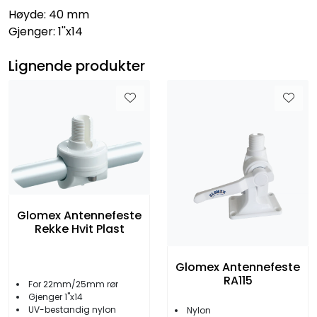
Høyde: 40 mm
Gjenger: 1''x14
Lignende produkter
Glomex Antennefeste
Rekke Hvit Plast
Glomex Antennefeste
RA115
For 22mm/25mm rør
Gjenger 1''x14
UV-bestandig nylon
Nylon