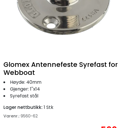
Fortøyning
Fritid/Sikkerhet
Båtpleie/Opplag
Seil
Glomex Antennefeste Syrefast for
Nyheter
Webboat
Høyde: 40mm
Gjenger: 1''x14
Syrefast stål
Lager nettbutikk:
1 Stk
Varenr.:
9560-62