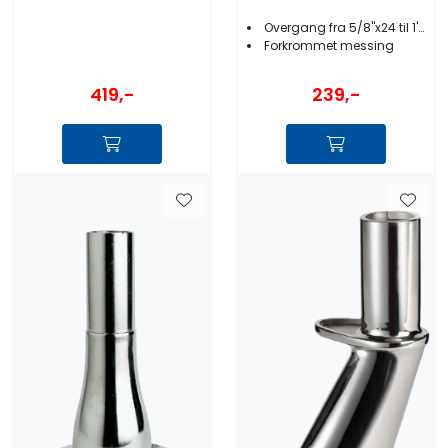
Overgang fra 5/8''x24 til 1''x14
Forkrommet messing
419,-
239,-