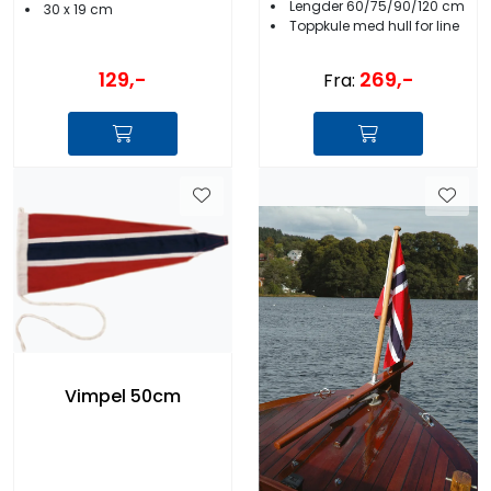
Lengder 60/75/90/120 cm
30 x 19 cm
Toppkule med hull for line
129,-
269,-
Fra:
Vimpel 50cm