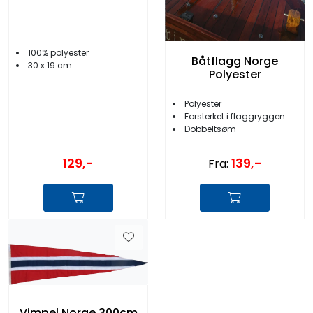
100% polyester
Båtflagg Norge
30 x 19 cm
Polyester
Polyester
Forsterket i flaggryggen
Dobbeltsøm
129,-
139,-
Fra:
Vimpel Norge 300cm