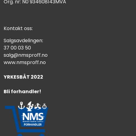
Org. nr: N0 934608143MVA
Kontakt oss:
Salgsavdelingen:
37 00 03 50
salg@nmsproff.no
www.nmsproff.no
YRKESBÅT 2022
Bli forhandler!