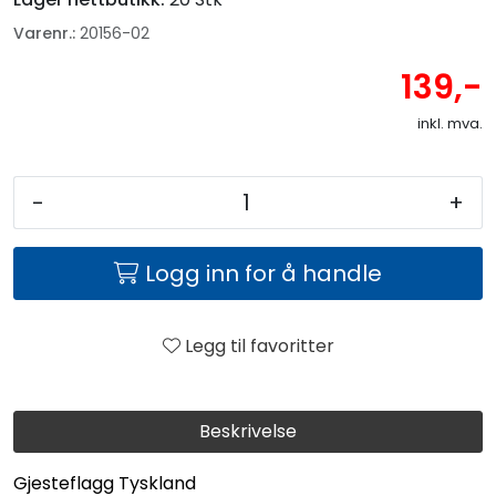
Fortøyning
Varenr.:
20156-02
Fritid/Sikkerhet
139,-
inkl. mva.
Båtpleie/Opplag
-
+
Seil
Logg inn for å handle
Nyheter
Legg til favoritter
Beskrivelse
Gjesteflagg Tyskland