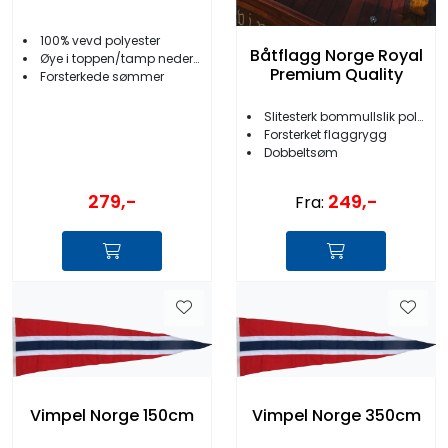
100% vevd polyester
Båtflagg Norge Royal
Øye i toppen/tamp nederst
Premium Quality
Forsterkede sømmer
Slitesterk bommullslik polyester
Forsterket flaggrygg
Dobbeltsøm
279,-
249,-
Fra:
Vimpel Norge 150cm
Vimpel Norge 350cm