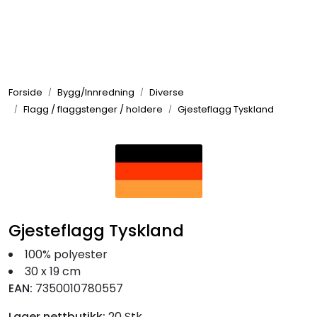
Skip to main content
Elektronikk
Forside
Bygg/Innredning
Diverse
Elektrisk
Flagg / flaggstenger / holdere
Gjesteflagg Tyskland
Bygg/Innredning
Komfort
Gjesteflagg Tyskland
VVS
100% polyester
30 x 19 cm
Motor/Styring
EAN:
7350010780557
Lager nettbutikk:
20 Stk